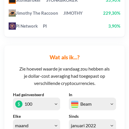
StonkBroker
STONKBROKER
35,90%
Jimothy The Raccoon
JIMOTHY
229,30%
Pi Network
PI
3,90%
Wat als ik...?
Zie hoeveel waarde je vandaag zou hebben als
je dollar-cost averaging had toegepast op
verschillende cryptocurrencies.
Had geïnvesteerd
In
$
Elke
Sinds