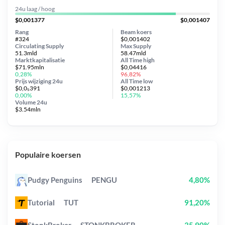
24u laag / hoog
$0,001377
$0,001407
Rang
Beam koers
#324
$0,001402
Circulating Supply
Max Supply
51.3mld
58.47mld
Marktkapitalisatie
All Time
high
$71.95mln
$0,04416
0,28%
96,82%
Prijs wijziging
24u
All Time
low
$0,0₅391
$0,001213
0,00%
15,57%
Volume 24u
$3.54mln
Populaire koersen
Pudgy Penguins
PENGU
4,80%
Tutorial
TUT
91,20%