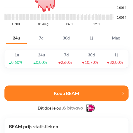
24u
7d
30d
1j
Max
1u
24u
7d
30d
1j
0,60%
0,00%
2,60%
10,70%
82,00%
Koop BEAM
Dit doe je op
BEAM prijs statistieken