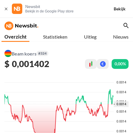
Newsbit
Bekijk
Bekijk in de Google Play store
Overzicht
Statistieken
Uitleg
Nieuws
Beam koers
#324
$
0,001402
0,00%
€