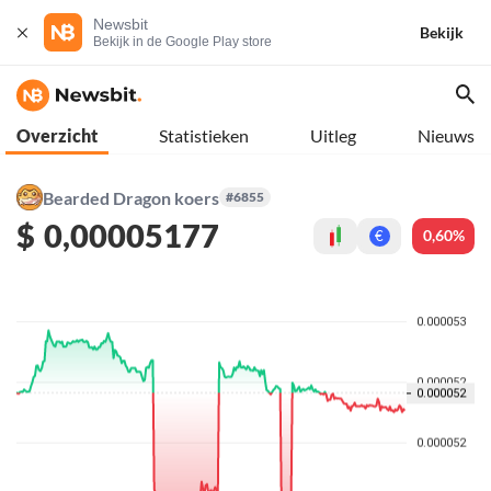
Newsbit
Bekijk
Bekijk in de Google Play store
Overzicht
Statistieken
Uitleg
Nieuws
Bearded Dragon koers
#6855
$
0,00005177
0,60%
€