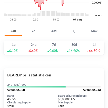
24u
7d
30d
1j
Max
1u
24u
7d
30d
1j
0,10%
0,60%
0,60%
16,90%
66,50%
BEARDY prijs statistieken
24u laag / hoog
$0,00005068
$0,00005243
Rang
Bearded Dragon koers
#6855
$0,00005177
Circulating Supply
Max Supply
1mld
1mld