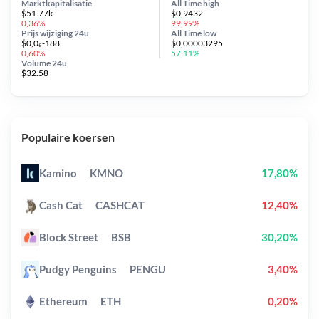
Marktkapitalisatie
All Time
high
$51.77k
$0,9432
0,36%
99,99%
Prijs wijziging
24u
All Time
low
$0,0₆-188
$0,00003295
0,60%
57,11%
Volume 24u
$32.58
Populaire koersen
Kamino
KMNO
17,80%
Cash Cat
CASHCAT
12,40%
Block Street
BSB
30,20%
Pudgy Penguins
PENGU
3,40%
Ethereum
ETH
0,20%