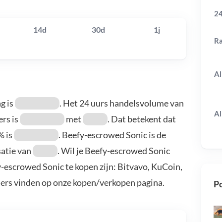
24
14d
30d
1j
R
Al
g is
. Het 24 uurs handelsvolume van
Al
ers is
met
. Dat betekent dat
% is
. Beefy-escrowed Sonic is de
satie van
. Wil je Beefy-escrowed Sonic
-escrowed Sonic te kopen zijn: Bitvavo, KuCoin,
ders vinden op onze kopen/verkopen pagina.
Po