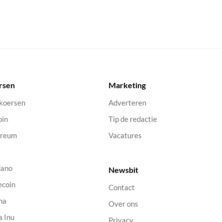
rsen
Marketing
 koersen
Adverteren
oin
Tip de redactie
ereum
Vacatures
dano
Newsbit
ecoin
Contact
na
Over ons
a Inu
Privacy