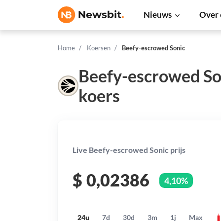
Nieuws
Over 
Home
Koersen
Beefy-escrowed Sonic
Beefy-escrowed So
koers
Live Beefy-escrowed Sonic prijs
$
0,02386
4,10%
24u
7d
30d
3m
1j
Max