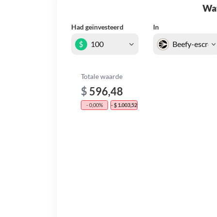
Wat 
Had geïnvesteerd
In
$
Totale waarde
$
596,48
- 0,00%
- $ 1.003,52