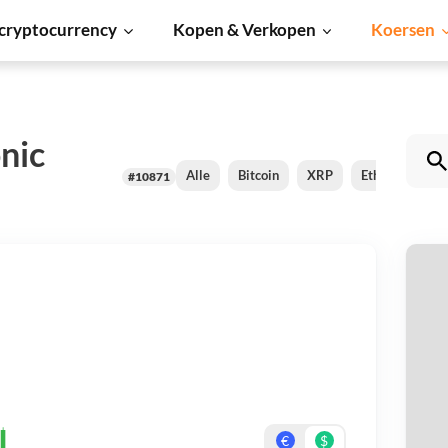
cryptocurrency
Kopen & Verkopen
Koersen
nic
Alle
Bitcoin
XRP
Ethereum
#10871
B
Be
On
€
$