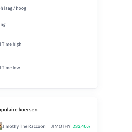
h laag / hoog
ang
l Time
high
l Time
low
pulaire koersen
Jimothy The Raccoon
JIMOTHY
233,40%