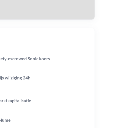
efy-escrowed Sonic koers
ijs wijziging
24h
rktkapitalisatie
olume