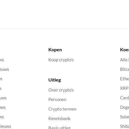
Kopen
Koe
uws
Koop crypto’s
Alle
ieuws
Bitc
ws
Eth
Uitleg
s
XRP
Over crypto’s
euws
Car
Personen
uws
Dog
Crypto termen
uws
Sola
Kennisbank
nieuws
Shib
Basis uitleg