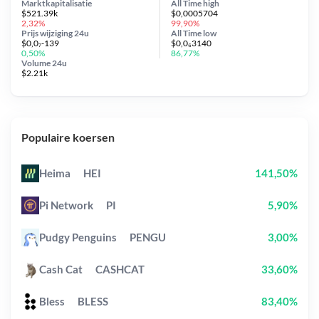
Marktkapitalisatie
All Time
high
$521.39k
$0,0005704
2,32%
99,90%
Prijs wijziging
24u
All Time
low
$0,0₇-139
$0,0₆3140
0,50%
86,77%
Volume 24u
$2.21k
Populaire koersen
Heima
HEI
141,50%
Pi Network
PI
5,90%
Pudgy Penguins
PENGU
3,00%
Cash Cat
CASHCAT
33,60%
Bless
BLESS
83,40%