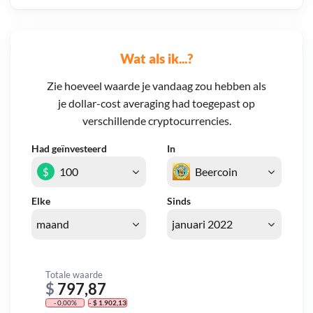
Wat als ik...?
Zie hoeveel waarde je vandaag zou hebben als
je dollar-cost averaging had toegepast op
verschillende cryptocurrencies.
Had geïnvesteerd
In
$
Elke
Sinds
Totale waarde
$
797,87
- 0,00%
- $ 1.902,13