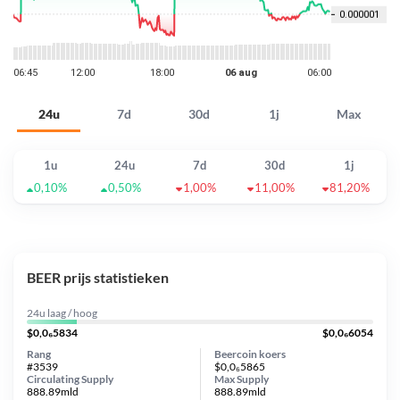
24u
7d
30d
1j
Max
1u
24u
7d
30d
1j
0,10%
0,50%
1,00%
11,00%
81,20%
BEER prijs statistieken
24u laag / hoog
$0,0₆5834
$0,0₆6054
Rang
Beercoin koers
#3539
$0,0₆5865
Circulating Supply
Max Supply
888.89mld
888.89mld