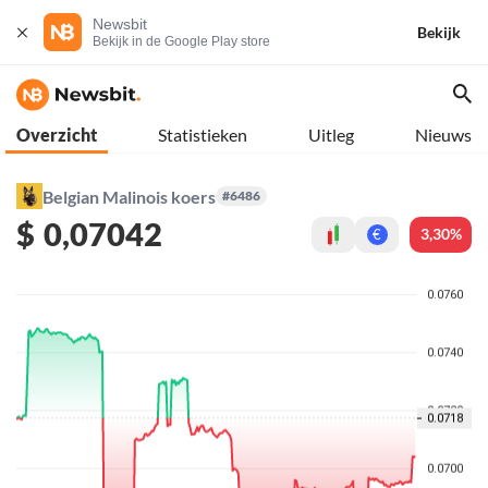
Newsbit
Bekijk
Bekijk in de Google Play store
Overzicht
Statistieken
Uitleg
Nieuws
Belgian Malinois koers
#6486
$
0,07042
3,30%
€