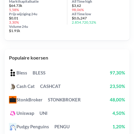
Marktkapitalisatie
All Time
high
$64.73k
$3,62
5,58%
98,06%
Prijs wijziging
24u
All Time
low
$0,01
$0,0₅247
3,30%
2.854.720,52%
Volume 24u
$1.91k
Populaire koersen
Bless
BLESS
97,30%
Cash Cat
CASHCAT
23,50%
StonkBroker
STONKBROKER
48,00%
Uniswap
UNI
4,50%
Pudgy Penguins
PENGU
1,20%