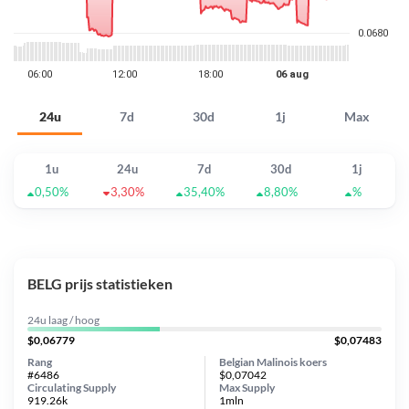
24u
7d
30d
1j
Max
1u
24u
7d
30d
1j
0,50%
3,30%
35,40%
8,80%
%
BELG prijs statistieken
24u laag / hoog
$0,06779
$0,07483
Rang
Belgian Malinois koers
#6486
$0,07042
Circulating Supply
Max Supply
919.26k
1mln