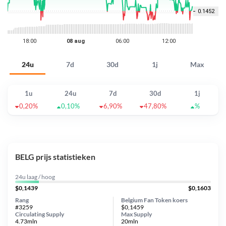
24u
7d
30d
1j
Max
1u
24u
7d
30d
1j
0,20%
0,10%
6,90%
47,80%
%
BELG prijs statistieken
24u laag / hoog
$0,1439
$0,1603
Rang
Belgium Fan Token koers
#3259
$0,1459
Circulating Supply
Max Supply
4.73mln
20mln