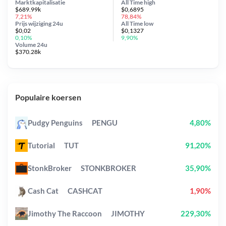
Marktkapitalisatie
All Time
high
$689.99k
$0,6895
7,21%
78,84%
Prijs wijziging
24u
All Time
low
$0,02
$0,1327
0,10%
9,90%
Volume 24u
$370.28k
Populaire koersen
Pudgy Penguins
PENGU
4,80%
Tutorial
TUT
91,20%
StonkBroker
STONKBROKER
35,90%
Cash Cat
CASHCAT
1,90%
Jimothy The Raccoon
JIMOTHY
229,30%