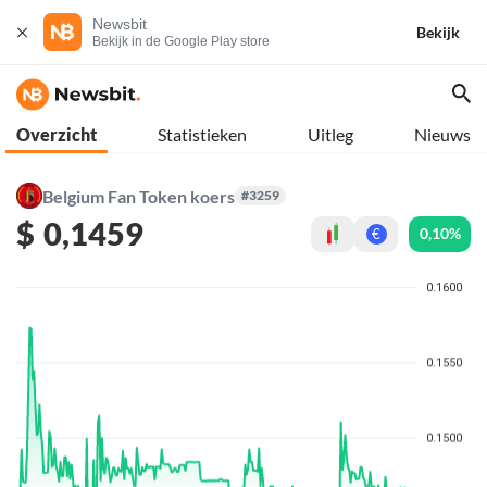
Newsbit
Bekijk
Bekijk in de Google Play store
Overzicht
Statistieken
Uitleg
Nieuws
Belgium Fan Token koers
#3259
$
0,1459
0,10%
€