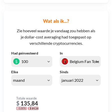
Wat als ik...?
Zie hoeveel waarde je vandaag zou hebben als
je dollar-cost averaging had toegepast op
verschillende cryptocurrencies.
Had geïnvesteerd
In
$
Elke
Sinds
Totale waarde
$
135,84
- 0,00%
- $ 64,16