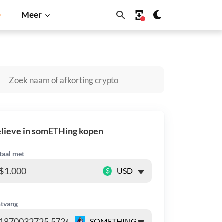
Meer
ardano
Shiba Inu
Dogecoin
Solana
BNB
lieve in somETHing kopen
taal met
$
tvang