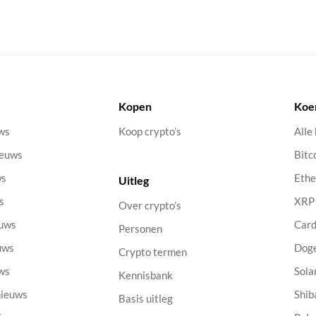
Kopen
Koe
uws
Koop crypto’s
Alle
ieuws
Bitc
ws
Eth
Uitleg
s
XRP
Over crypto’s
euws
Car
Personen
uws
Dog
Crypto termen
uws
Sola
Kennisbank
nieuws
Shib
Basis uitleg