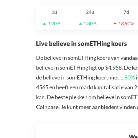
1u
24u
7d
3,20%
1,80%
13,90%
Live believe in somETHing koers
De believe in somETHing koers van vandaa
believe in somETHing ligt op $4.958. De ko
de believe in somETHing koers met
1,80%
i
4565 en heeft een marktkapitalisatie van 
kan. De beste plekken om believe in somET
Coinbase. Je kunt meer aanbieders vinden
Wat 