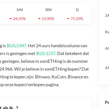
14d
30d
1j
24
24,50%
23,90%
75,10%
R
g is
$0,0₆5347
. Het 24 uurs handelsvolume van
Al
ers is gestegen met
$0,0₇1237
. Dat betekent dat
s gestegen. believe in somETHing is de nummer
Al
224.966. Wil je believe in somETHing kopen? Dat
Hing te kopen zijn: Bitvavo, KuCoin, Binance en
 op onze kopen/verkopen pagina.
Po
als ik...?