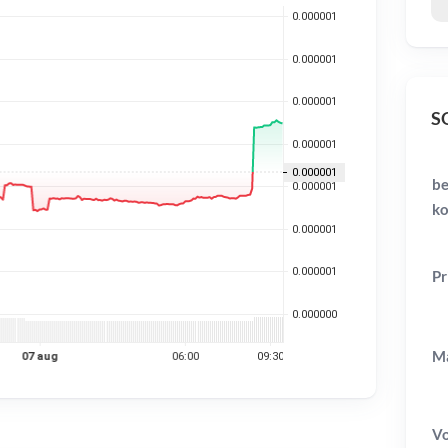
SO
be
ko
Pr
Ma
V