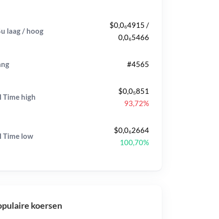
$0,0₆4915 /
u laag / hoog
0,0₆5466
ang
#4565
$0,0₅851
l Time
high
93,72%
$0,0₆2664
l Time
low
100,70%
pulaire koersen