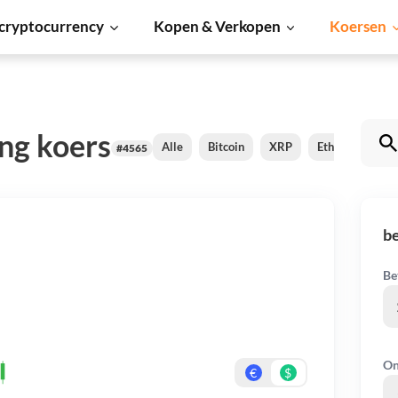
cryptocurrency
Kopen & Verkopen
Koersen
ng koers
Alle
Bitcoin
XRP
Ethereum
C
#4565
be
Be
On
€
$