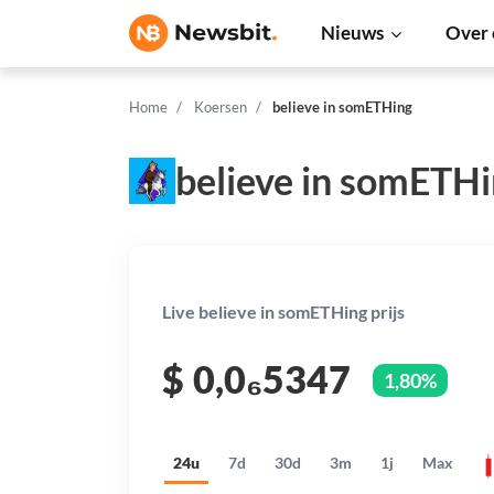
Nieuws
Over 
Home
Koersen
believe in somETHing
believe in somETHi
Live believe in somETHing prijs
$
0,0₆5347
1,80%
24u
7d
30d
3m
1j
Max