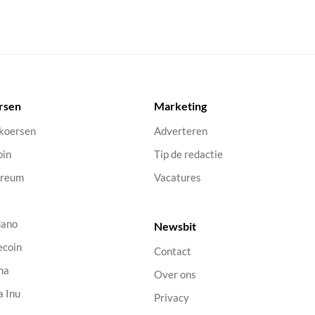
rsen
Marketing
 koersen
Adverteren
oin
Tip de redactie
ereum
Vacatures
dano
Newsbit
ecoin
Contact
na
Over ons
a Inu
Privacy