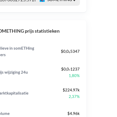
METHING prijs statistieken
lieve in somETHing
$0,0₆5347
ers
$0,0₇1237
ijs wijziging
24u
1,80%
$224.97k
rktkapitalisatie
2,37%
olume
$4.96k