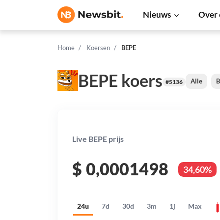
Nieuws
Over 
Home
Koersen
BEPE
BEPE koers
Alle
B
#5136
Live BEPE prijs
$
0,0001498
34,60%
24u
7d
30d
3m
1j
Max