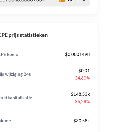
PE prijs statistieken
PE koers
$0,0001498
$0,01
ijs wijziging
24u
34,60%
$148.53k
rktkapitalisatie
36,28%
olume
$30.58k