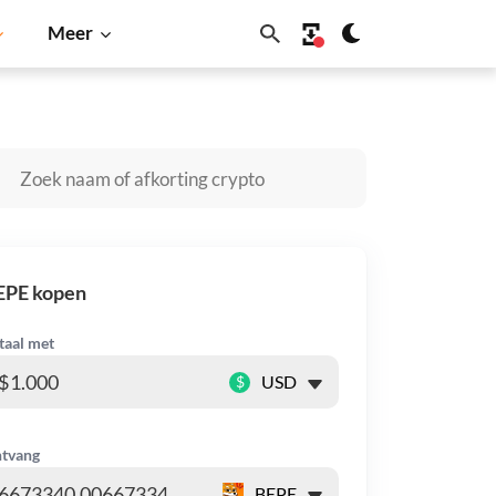
Meer
olana
BNB
EPE kopen
taal met
$
tvang