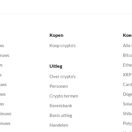
Kopen
Koe
uws
Koop crypto’s
Alle
ieuws
Bitc
ws
Eth
Uitleg
s
XRP
Over crypto’s
euws
Car
Personen
uws
Dog
Crypto termen
uws
Sola
Kennisbank
nieuws
Shib
Basis uitleg
nieuws
Poly
Handelen