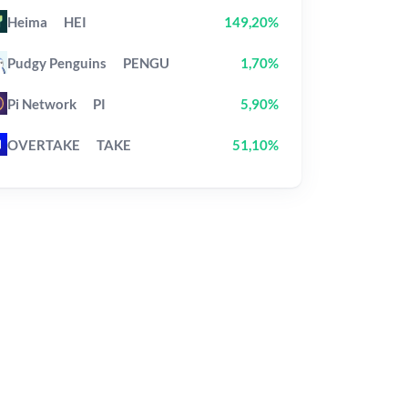
Heima
HEI
149,20%
Pudgy Penguins
PENGU
1,70%
Pi Network
PI
5,90%
OVERTAKE
TAKE
51,10%