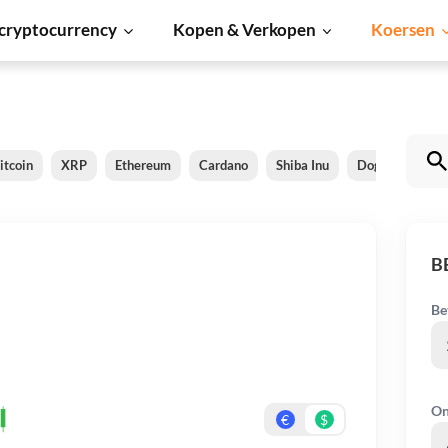
cryptocurrency
Kopen & Verkopen
Koersen
itcoin
XRP
Ethereum
Cardano
Shiba Inu
Dogecoin
S
B
Be
On
€
$