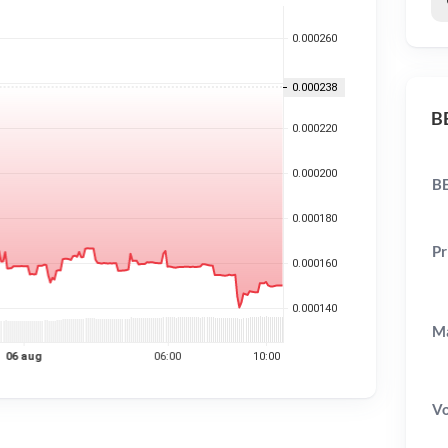
BE
BE
Pr
Ma
V