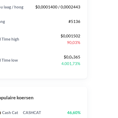
u laag / hoog
$0,0001400 / 0,0002443
ang
#5136
$0,001502
l Time
high
90,03%
$0,0₅365
l Time
low
4.001,73%
pulaire koersen
Cash Cat
CASHCAT
46,60%