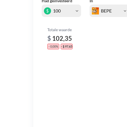
Had geïnvesteerd
In
$
Totale waarde
$
102,35
- 0,00%
- $ 97,65