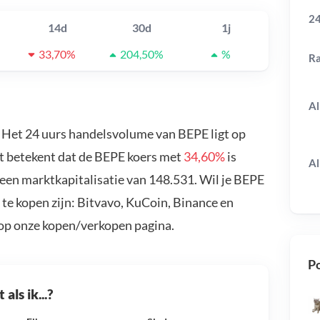
24
14d
30d
1j
33,70%
204,50%
%
R
Al
. Het 24 uurs handelsvolume van BEPE ligt op
at betekent dat de BEPE koers met
34,60%
is
Al
een marktkapitalisatie van 148.531. Wil je BEPE
te kopen zijn: Bitvavo, KuCoin, Binance en
 op onze kopen/verkopen pagina.
Po
als ik...?