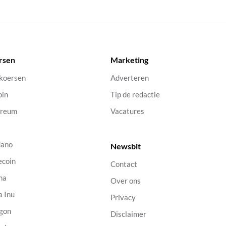
rsen
Marketing
 koersen
Adverteren
oin
Tip de redactie
ereum
Vacatures
dano
Newsbit
ecoin
Contact
na
Over ons
a Inu
Privacy
gon
Disclaimer