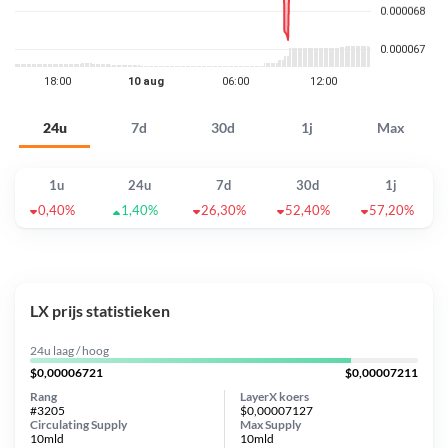
24u
7d
30d
1j
Max
1u
24u
7d
30d
1j
0,40%
1,40%
26,30%
52,40%
57,20%
LX prijs statistieken
24u laag / hoog
$0,00006721
$0,00007211
Rang
LayerX koers
#3205
$0,00007127
Circulating Supply
Max Supply
10mld
10mld