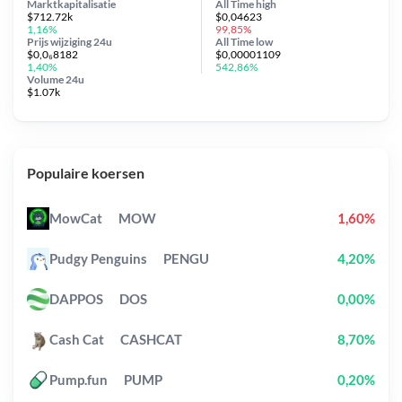
Marktkapitalisatie
All Time
high
$712.72k
$0,04623
1,16%
99,85%
Prijs wijziging
24u
All Time
low
$0,0₆8182
$0,00001109
1,40%
542,86%
Volume 24u
$1.07k
Populaire koersen
MowCat
MOW
1,60%
Pudgy Penguins
PENGU
4,20%
DAPPOS
DOS
0,00%
Cash Cat
CASHCAT
8,70%
Pump.fun
PUMP
0,20%