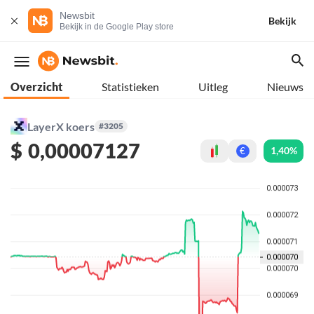
Newsbit
Bekijk
Bekijk in de Google Play store
Overzicht
Statistieken
Uitleg
Nieuws
LayerX koers
#3205
$
0,00007127
1,40%
€