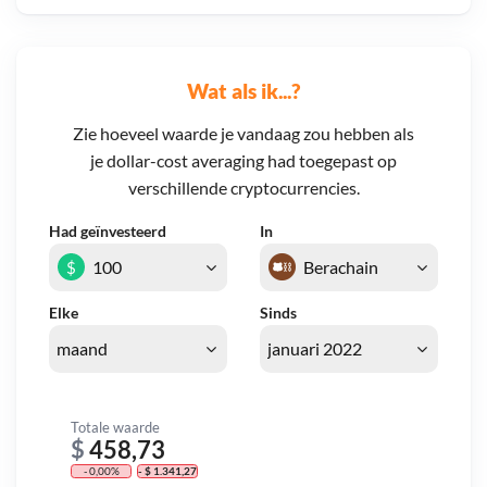
Wat als ik...?
Zie hoeveel waarde je vandaag zou hebben als
je dollar-cost averaging had toegepast op
verschillende cryptocurrencies.
Had geïnvesteerd
In
$
Elke
Sinds
Totale waarde
$
458,73
- 0,00%
- $ 1.341,27