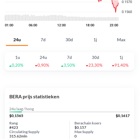
24u
7d
30d
1j
Max
1u
24u
7d
30d
1j
0,20%
0,90%
3,50%
23,30%
91,40%
BERA prijs statistieken
24u laag / hoog
$0,1565
$0,1617
Rang
Berachain koers
#423
$0,157
Circulating Supply
Max Supply
315.62mln
0