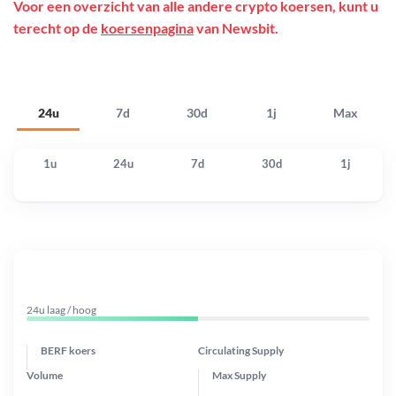
Voor een overzicht van alle andere crypto koersen, kunt u
terecht op de
koersenpagina
van Newsbit.
24u
7d
30d
1j
Max
1u
24u
7d
30d
1j
24u laag / hoog
BERF koers
Circulating Supply
Volume
Max Supply