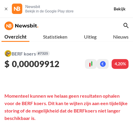
Newsbit
Bekijk
Bekijk in de Google Play store
Overzicht
Statistieken
Uitleg
Nieuws
BERF koers
#7325
$
0,00009912
4,20%
€
Momenteel kunnen we helaas geen resultaten ophalen
voor de BERF koers. Dit kan te wijten zijn aan een tijdelijke
storing of de mogelijkheid dat de BERFkoers niet langer
beschikbaar is.