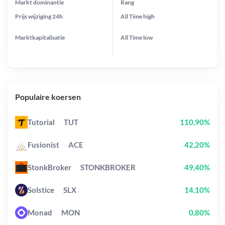
Markt dominantie
Rang
Prijs wijziging
24h
All Time
high
Marktkapitalisatie
All Time
low
Populaire koersen
Tutorial
TUT
110,90%
Fusionist
ACE
42,20%
StonkBroker
STONKBROKER
49,40%
Solstice
SLX
14,10%
Monad
MON
0,80%