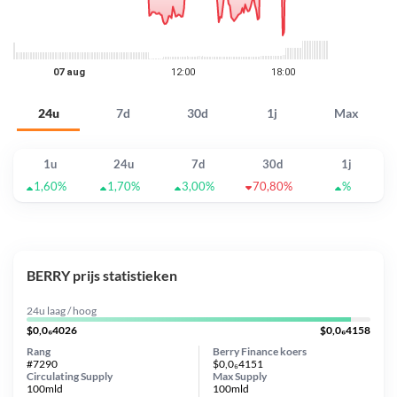
24u
7d
30d
1j
Max
1u
24u
7d
30d
1j
1,60%
1,70%
3,00%
70,80%
%
BERRY prijs statistieken
24u laag / hoog
$0,0₆4026
$0,0₆4158
Rang
Berry Finance koers
#7290
$0,0₆4151
Circulating Supply
Max Supply
100mld
100mld