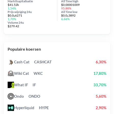
Marktkapitalisatie
All Time
high
$41.52k
$0,00001009
1,54%
95,88%
Prijs wijziging
24u
All Time
low
$0,0₈6271
$0,0₆3892
1,70%
6,66%
Volume 24u
$279.42
Populaire koersen
Cash Cat
CASHCAT
6,30%
Wiki Cat
WKC
17,80%
What IF
IF
33,70%
Ondo
ONDO
5,60%
Hyperliquid
HYPE
2,90%