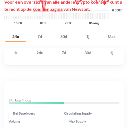
Voor een overzicht van alle andere crypto koersen, kunt u
terecht op de
koersenpagina
van Newsbit.
24u
7d
30d
1j
Max
1u
24u
7d
30d
1j
24u laag / hoog
BetBase koers
Circulating Supply
Volume
Max Supply