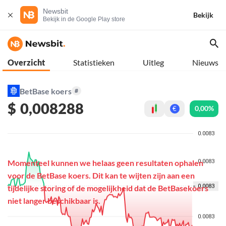
Newsbit
Bekijk
Bekijk in de Google Play store
Overzicht
Statistieken
Uitleg
Nieuws
BetBase koers
#
$
0,008288
0,00%
€
Momenteel kunnen we helaas geen resultaten ophalen
voor de BetBase koers. Dit kan te wijten zijn aan een
tijdelijke storing of de mogelijkheid dat de BetBasekoers
niet langer beschikbaar is.