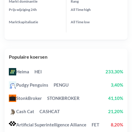
Markt dominantie
Rang
Prijs wijziging
24h
All Time
high
Marktkapitalisatie
All Time
low
Populaire koersen
Heima
HEI
233,30%
Pudgy Penguins
PENGU
3,40%
StonkBroker
STONKBROKER
41,10%
Cash Cat
CASHCAT
21,20%
Artificial Superintelligence Alliance
FET
8,20%