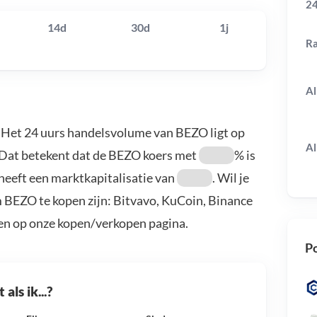
24
14d
30d
1j
R
Al
. Het 24 uurs handelsvolume van BEZO ligt op
Al
 Dat betekent dat de BEZO koers met
% is
heeft een marktkapitalisatie van
. Wil je
 BEZO te kopen zijn: Bitvavo, KuCoin, Binance
en op onze kopen/verkopen pagina.
Po
als ik...?