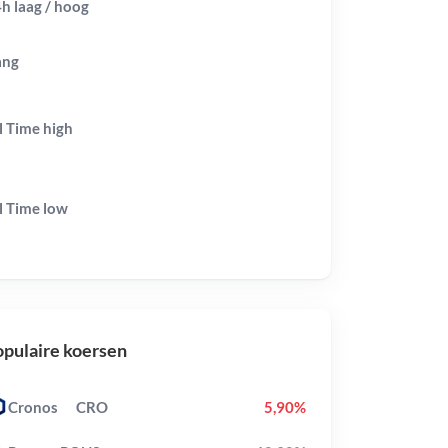
h laag / hoog
ang
l Time
high
l Time
low
pulaire koersen
Cronos
CRO
5,90%