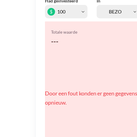
Had geïnvesteerd
In
$
Totale waarde
---
Door een fout konden er geen gegevens
opnieuw.