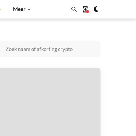
Meer
na
BNB
EZO kopen
taal met
$
tvang