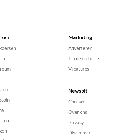
rsen
Marketing
 koersen
Adverteren
oin
Tip de redactie
ereum
Vacatures
dano
Newsbit
ecoin
Contact
na
Over ons
a Inu
Privacy
gon
Disclaimer