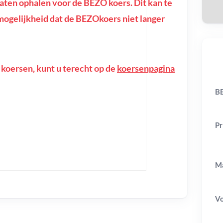
ten ophalen voor de BEZO koers. Dit kan te
e mogelijkheid dat de BEZOkoers niet langer
 koersen, kunt u terecht op de
koersenpagina
BE
Pr
Ma
V