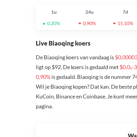
1u
24u
7d
0,20%
0,90%
15,10%
Live Biaoqing koers
De Biaoqing koers van vandaag is
$0,0000
ligt op $92. De koers is gedaald met
$0,0₆-
0,90%
is gedaald. Biaoqing is de nummer 74
Wil je Biaoqing kopen? Dat kan. De beste p
KuCoin, Binance en Coinbase. Je kunt mee
pagina.
Wat 