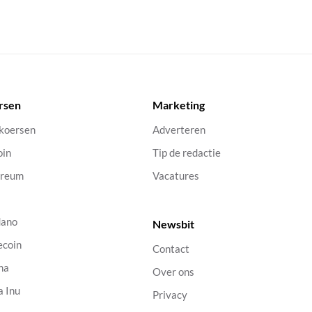
rsen
Marketing
 koersen
Adverteren
oin
Tip de redactie
ereum
Vacatures
dano
Newsbit
ecoin
Contact
na
Over ons
a Inu
Privacy