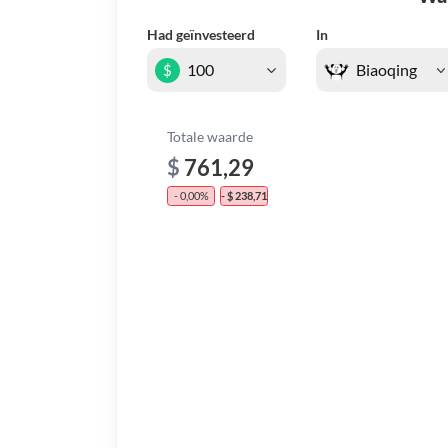
Had geïnvesteerd
In
$
Totale waarde
$
761,29
- 0,00%
- $ 238,71