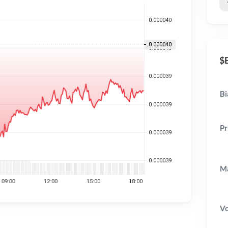
$B
Bi
Pr
Ma
V