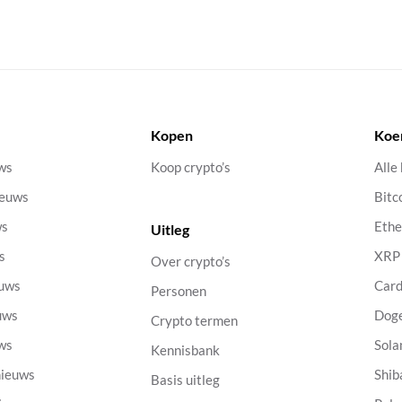
Kopen
Koe
uws
Koop crypto’s
Alle
ieuws
Bitc
ws
Eth
Uitleg
s
XRP
Over crypto’s
euws
Car
Personen
uws
Dog
Crypto termen
uws
Sola
Kennisbank
nieuws
Shib
Basis uitleg