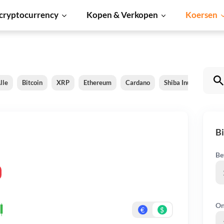
cryptocurrency
Kopen & Verkopen
Koersen
lle
Bitcoin
XRP
Ethereum
Cardano
Shiba Inu
Dogec
Bi
Be
On
€
$