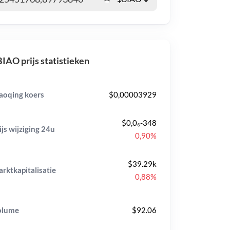
IAO prijs statistieken
aoqing koers
$0,00003929
$0,0₆-348
ijs wijziging
24u
0,90%
$39.29k
rktkapitalisatie
0,88%
olume
$92.06