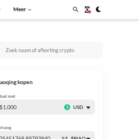
Meer
oin
Solana
BNB
aoqing kopen
taal met
$
tvang