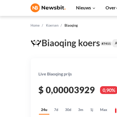
Nieuws
Over 
Home
Koersen
Biaoqing
Biaoqing koers
A
#7411
Live Biaoqing prijs
$
0,00003929
0,90%
24u
7d
30d
3m
1j
Max