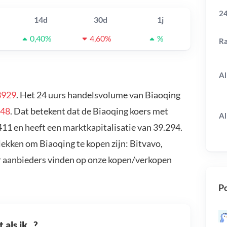
24
14d
30d
1j
0,40%
4,60%
%
R
Al
3929
. Het 24 uurs handelsvolume van Biaoqing
348
. Dat betekent dat de Biaoqing koers met
Al
11 en heeft een marktkapitalisatie van 39.294.
lekken om Biaoqing te kopen zijn: Bitvavo,
r aanbieders vinden op onze kopen/verkopen
Po
als ik...?