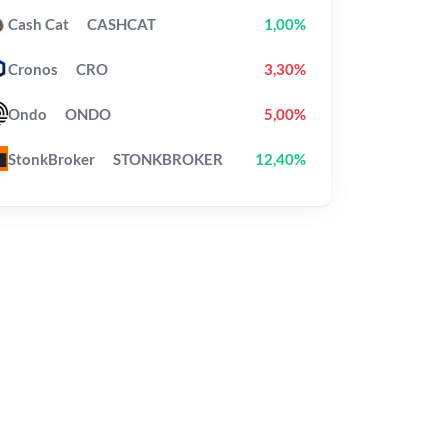
Cash Cat
CASHCAT
1,00%
Cronos
CRO
3,30%
Ondo
ONDO
5,00%
StonkBroker
STONKBROKER
12,40%