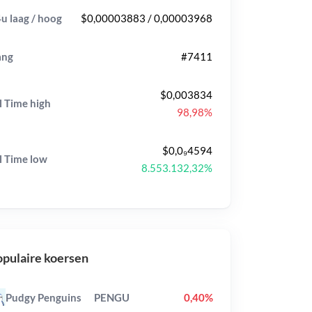
u laag / hoog
$0,00003883 / 0,00003968
ang
#7411
$0,003834
l Time
high
98,98%
$0,0₉4594
l Time
low
8.553.132,32%
pulaire koersen
Pudgy Penguins
PENGU
0,40%