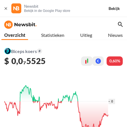
Newsbit
Bekijk
Bekijk in de Google Play store
Overzicht
Statistieken
Uitleg
Nieuws
Biceps koers
#
$
0,0₇5525
0,60%
€