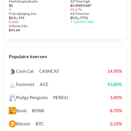
Marktkapitalisatie
All Time
high
$0
$0,00001687
%
99,67%
Prijs wijziging
24u
All Time
low
$0,0₉-191
$0,0₁₂7751
0,60%
7.128.037,98%
Volume 24u
$41.64
Populaire koersen
Cash Cat
CASHCAT
14,90%
Fusionist
ACE
93,80%
Pudgy Penguins
PENGU
3,40%
Bonk
BONK
8,70%
Bitcoin
BTC
0,10%