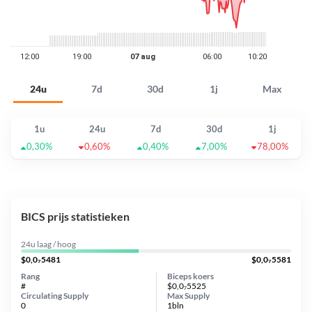
24u
7d
30d
1j
Max
1u
24u
7d
30d
1j
0,30%
0,60%
0,40%
7,00%
78,00%
BICS prijs statistieken
24u laag / hoog
$0,0₇5481
$0,0₇5581
Rang
Biceps koers
#
$0,0₇5525
Circulating Supply
Max Supply
0
1bln