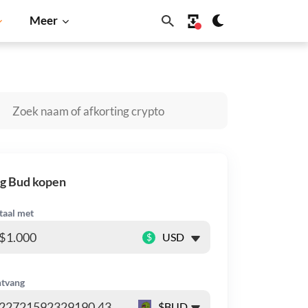
Meer
Solana
BNB
g Bud kopen
taal met
$
tvang