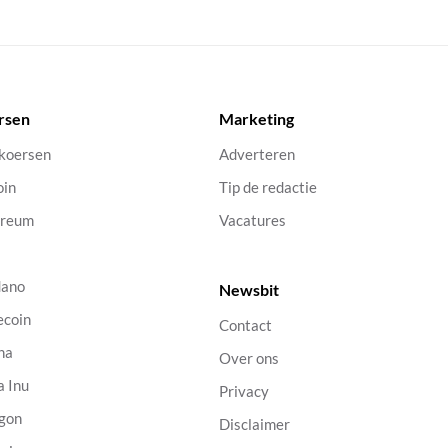
rsen
Marketing
 koersen
Adverteren
oin
Tip de redactie
ereum
Vacatures
dano
Newsbit
ecoin
Contact
na
Over ons
a Inu
Privacy
gon
Disclaimer