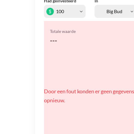
Had geïnvesteerd
In
$
Totale waarde
---
Door een fout konden er geen gegevens
opnieuw.