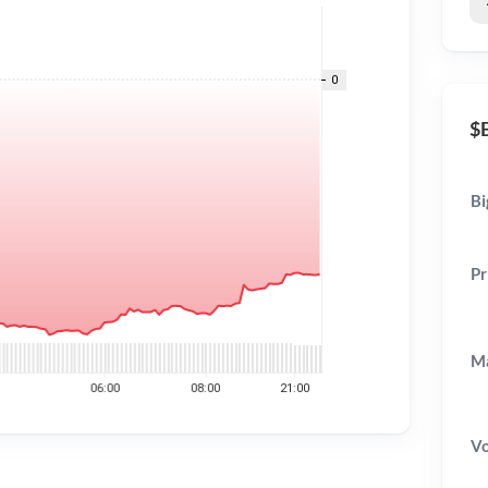
$B
Bi
Pr
Ma
V