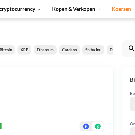
cryptocurrency
Kopen & Verkopen
Koersen
Bitcoin
XRP
Ethereum
Cardano
Shiba Inu
Dogecoin
Bi
Be
On
€
$