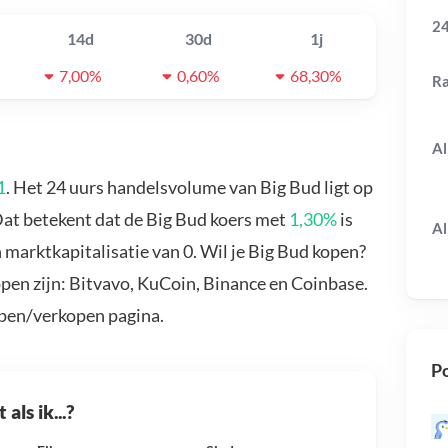
24
14d
30d
1j
7,00%
0,60%
68,30%
R
Al
1
. Het 24 uurs handelsvolume van Big Bud ligt op
Dat betekent dat de Big Bud koers met
1,30%
is
Al
 marktkapitalisatie van 0. Wil je Big Bud kopen?
pen zijn: Bitvavo, KuCoin, Binance en Coinbase.
open/verkopen pagina.
Po
als ik...?