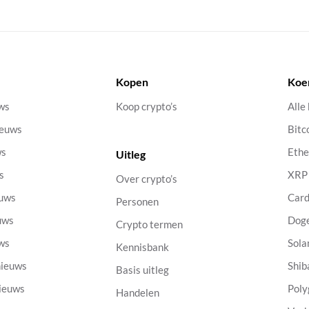
Kopen
Koe
uws
Koop crypto’s
Alle
ieuws
Bitc
ws
Eth
Uitleg
s
XRP
Over crypto’s
euws
Car
Personen
uws
Dog
Crypto termen
uws
Sola
Kennisbank
nieuws
Shib
Basis uitleg
nieuws
Poly
Handelen