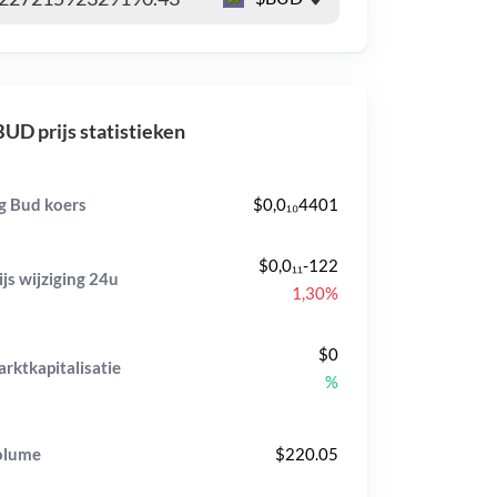
UD prijs statistieken
g Bud koers
$0,0₁₀4401
$0,0₁₁-122
ijs wijziging
24u
1,30%
$0
rktkapitalisatie
%
olume
$220.05