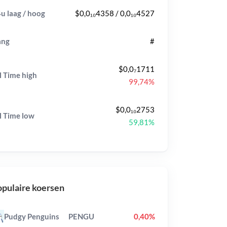
u laag / hoog
$0,0₁₀4358 / 0,0₁₀4527
ang
#
$0,0₇1711
l Time
high
99,74%
$0,0₁₀2753
l Time
low
59,81%
pulaire koersen
Pudgy Penguins
PENGU
0,40%