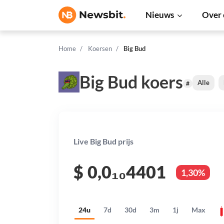
Nieuws
Over 
Home
Koersen
Big Bud
Big Bud koers
Alle
#
Live Big Bud prijs
$
0,0₁₀4401
1,30%
24u
7d
30d
3m
1j
Max