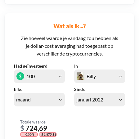
Wat als ik...?
Zie hoeveel waarde je vandaag zou hebben als
je dollar-cost averaging had toegepast op
verschillende cryptocurrencies.
Had geïnvesteerd
In
$
Elke
Sinds
Totale waarde
$
724,69
- 0,00%
- $ 1.875,31