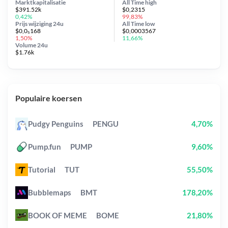
Marktkapitalisatie
All Time
high
$391.52k
$0,2315
0,42%
99,83%
Prijs wijziging
24u
All Time
low
$0,0₅168
$0,0003567
1,50%
11,66%
Volume 24u
$1.76k
Populaire koersen
Pudgy Penguins
PENGU
4,70%
Pump.fun
PUMP
9,60%
Tutorial
TUT
55,50%
Bubblemaps
BMT
178,20%
BOOK OF MEME
BOME
21,80%