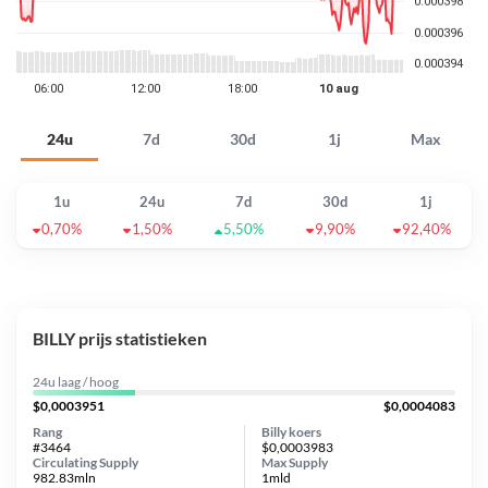
24u
7d
30d
1j
Max
1u
24u
7d
30d
1j
0,70%
1,50%
5,50%
9,90%
92,40%
BILLY prijs statistieken
24u laag / hoog
$0,0003951
$0,0004083
Rang
Billy koers
#3464
$0,0003983
Circulating Supply
Max Supply
982.83mln
1mld