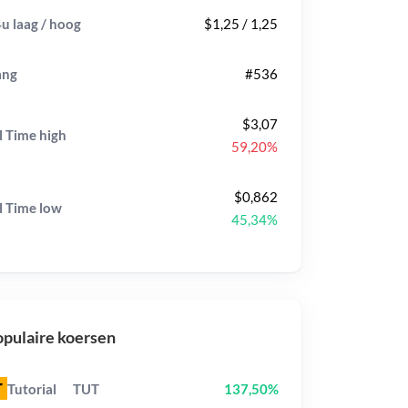
u laag / hoog
$1,25 / 1,25
ang
#536
$3,07
l Time
high
59,20%
$0,862
l Time
low
45,34%
pulaire koersen
Tutorial
TUT
137,50%