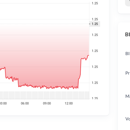
BI
BI
Pr
Ma
V