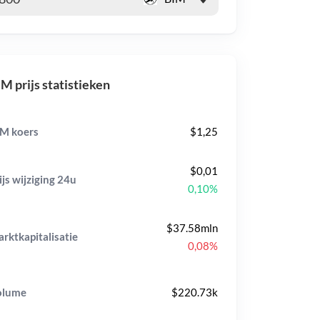
M prijs statistieken
M koers
$1,25
$0,01
ijs wijziging
24u
0,10%
$37.58mln
rktkapitalisatie
0,08%
olume
$220.73k