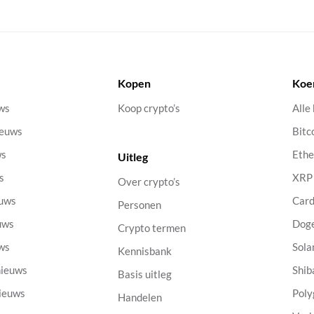
Kopen
Koe
uws
Koop crypto’s
Alle
ieuws
Bitc
ws
Eth
Uitleg
s
XRP
Over crypto’s
euws
Car
Personen
uws
Dog
Crypto termen
uws
Sola
Kennisbank
nieuws
Shib
Basis uitleg
nieuws
Poly
Handelen