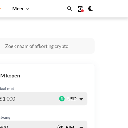
Meer
na
BNB
IM kopen
taal met
$
tvang