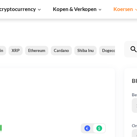
cryptocurrency
Kopen & Verkopen
Koersen
in
XRP
Ethereum
Cardano
Shiba Inu
Dogecoin
Sola
B
Be
On
€
$