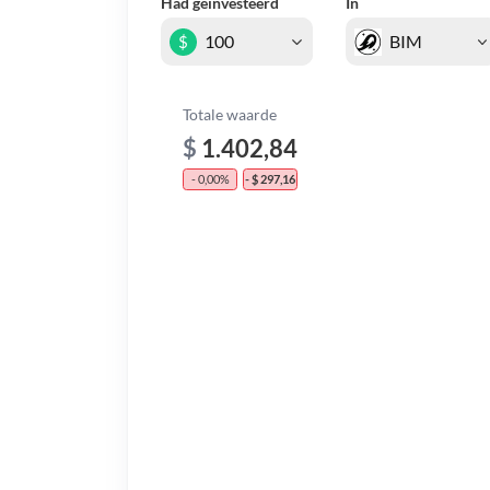
Had geïnvesteerd
In
$
Totale waarde
$
1.402,84
- 0,00%
- $ 297,16