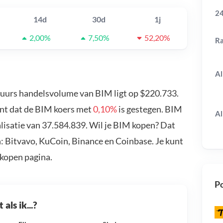
24
14d
30d
1j
2,00%
7,50%
52,20%
R
Al
4 uurs handelsvolume van BIM ligt op $220.733.
ent dat de BIM koers met
0,10%
is gestegen. BIM
Al
lisatie van 37.584.839. Wil je BIM kopen? Dat
: Bitvavo, KuCoin, Binance en Coinbase. Je kunt
kopen pagina.
Po
als ik...?