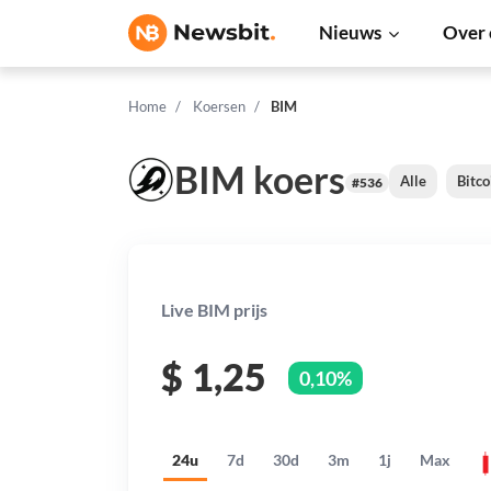
Nieuws
Over 
Home
Koersen
BIM
BIM koers
Alle
Bitco
#536
Live BIM prijs
$
1,25
0,10%
24u
7d
30d
3m
1j
Max