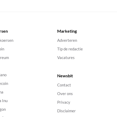
rsen
Marketing
 koersen
Adverteren
oin
Tip de redactie
ereum
Vacatures
dano
Newsbit
ecoin
Contact
na
Over ons
a Inu
Privacy
gon
Disclaimer