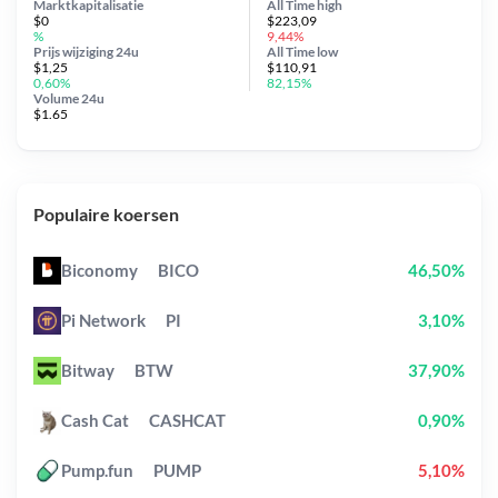
Marktkapitalisatie
All Time
high
$0
$223,09
%
9,44%
Prijs wijziging
24u
All Time
low
$1,25
$110,91
0,60%
82,15%
Volume 24u
$1.65
Populaire koersen
Biconomy
BICO
46,50%
Pi Network
PI
3,10%
Bitway
BTW
37,90%
Cash Cat
CASHCAT
0,90%
Pump.fun
PUMP
5,10%