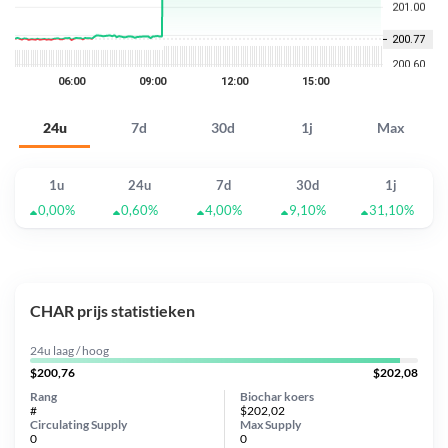
24u
7d
30d
1j
Max
1u
24u
7d
30d
1j
0,00%
0,60%
4,00%
9,10%
31,10%
CHAR prijs statistieken
24u laag / hoog
$200,76
$202,08
Rang
Biochar koers
#
$202,02
Circulating Supply
Max Supply
0
0