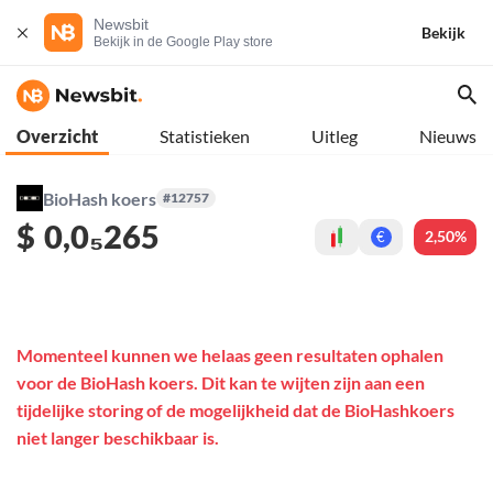
Newsbit
Bekijk
Bekijk in de Google Play store
Overzicht
Statistieken
Uitleg
Nieuws
BioHash koers
#12757
$
0,0₅265
2,50%
€
Momenteel kunnen we helaas geen resultaten ophalen
voor de BioHash koers. Dit kan te wijten zijn aan een
tijdelijke storing of de mogelijkheid dat de BioHashkoers
niet langer beschikbaar is.