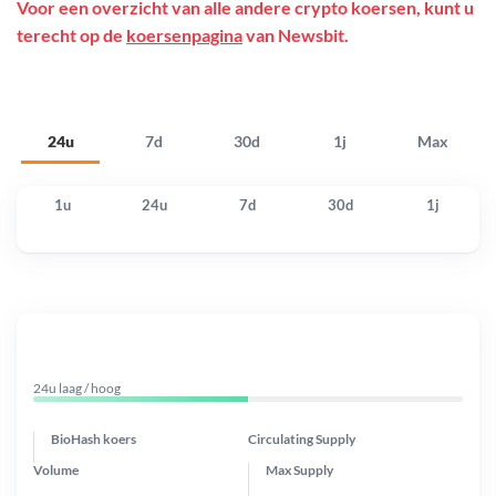
Voor een overzicht van alle andere crypto koersen, kunt u
terecht op de
koersenpagina
van Newsbit.
24u
7d
30d
1j
Max
1u
24u
7d
30d
1j
24u laag / hoog
BioHash koers
Circulating Supply
Volume
Max Supply