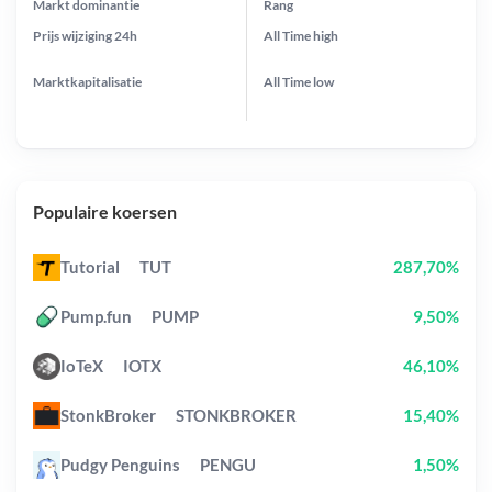
Markt dominantie
Rang
Prijs wijziging
24h
All Time
high
Marktkapitalisatie
All Time
low
Populaire koersen
Tutorial
TUT
287,70%
Pump.fun
PUMP
9,50%
IoTeX
IOTX
46,10%
StonkBroker
STONKBROKER
15,40%
Pudgy Penguins
PENGU
1,50%