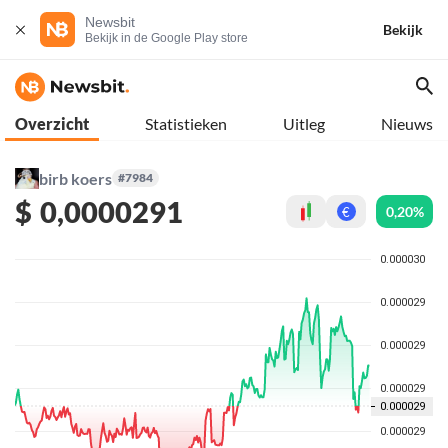
Newsbit
Bekijk
Bekijk in de Google Play store
Overzicht
Statistieken
Uitleg
Nieuws
birb koers
#7984
$
0,0000291
0,20%
€