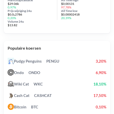
Marktkapitalisatie
All Time
high
$29.06k
$0,00131
0,97%
97,78%
Prijs wijziging
24u
All Time
low
$0,0₆2786
$0,00002418
0,20%
20,39%
Volume 24u
$13.82
Populaire koersen
Pudgy Penguins
PENGU
3,20%
Ondo
ONDO
6,90%
Wiki Cat
WKC
18,10%
Cash Cat
CASHCAT
17,50%
Bitcoin
BTC
0,10%