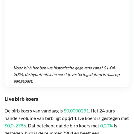
Voor
birb
hebben we historische gegevens vanaf
01-04-
2024
, de hypothetische eerst investeringsdatum is daarop
aangepast.
Live birb koers
De birb koers van vandaag is
$0,0000291
. Het 24 uurs
handelsvolume van birb ligt op $14. De koers is gestegen met
$0,0₆2786
. Dat betekent dat de birb koers met
0,20%
is
gestegen. birb is de nummer 7984 en heeft een