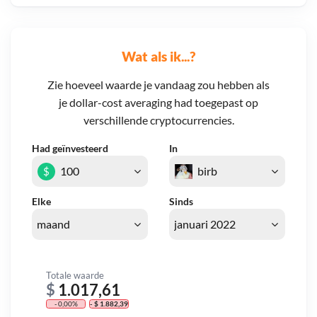
Wat als ik...?
Zie hoeveel waarde je vandaag zou hebben als
je dollar-cost averaging had toegepast op
verschillende cryptocurrencies.
Had geïnvesteerd
In
$
Elke
Sinds
Totale waarde
$
1.017,61
- 0,00%
- $ 1.882,39