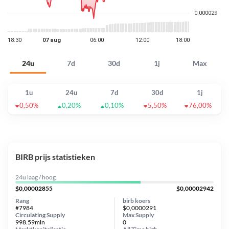
24u
7d
30d
1j
Max
1u
24u
7d
30d
1j
0,50%
0,20%
0,10%
5,50%
76,00%
BIRB prijs statistieken
24u laag / hoog
$0,00002855
$0,00002942
Rang
birb koers
#7984
$0,0000291
Circulating Supply
Max Supply
998.59mln
0