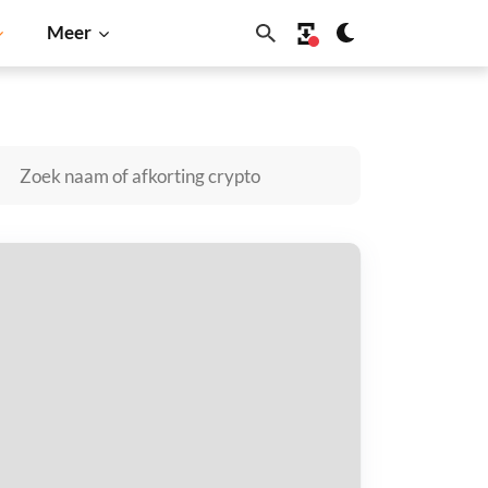
Meer
oin
Solana
BNB
rd Dog kopen
taal met
$
tvang