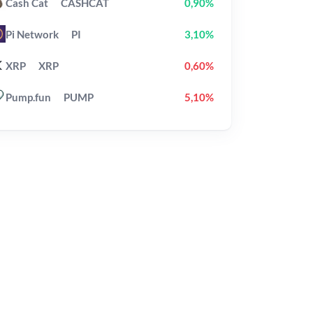
Cash Cat
CASHCAT
0,90%
Pi Network
PI
3,10%
XRP
XRP
0,60%
Pump.fun
PUMP
5,10%