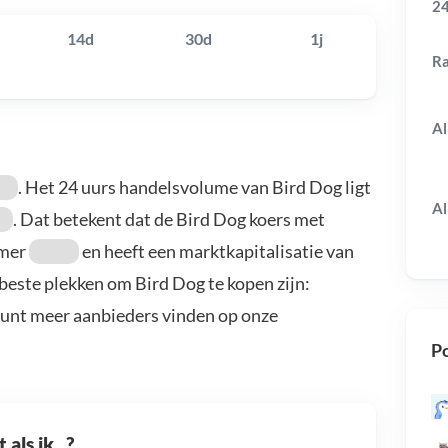
24
14d
30d
1j
R
Al
. Het 24 uurs handelsvolume van Bird Dog ligt
Al
. Dat betekent dat de Bird Dog koers met
mmer
en heeft een marktkapitalisatie van
 beste plekken om Bird Dog te kopen zijn:
kunt meer aanbieders vinden op onze
Po
als ik...?