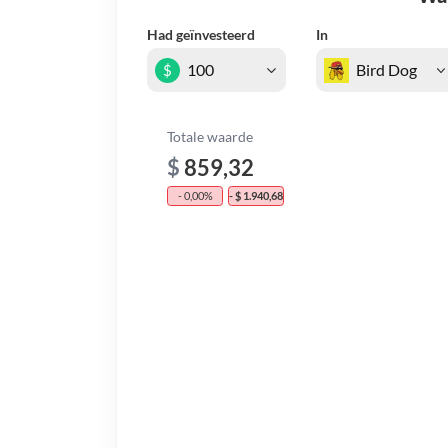
Had geïnvesteerd
In
$
Totale waarde
$
859,32
- 0,00%
- $ 1.940,68