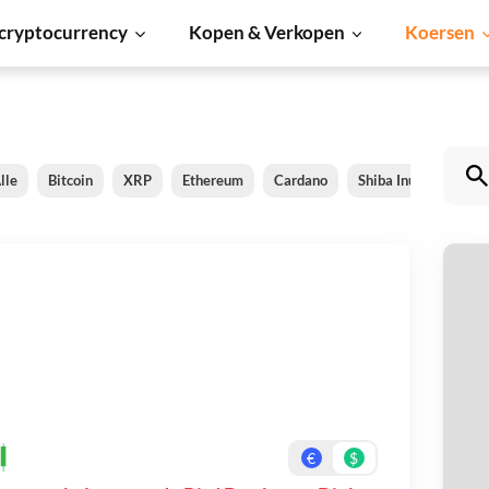
cryptocurrency
Kopen & Verkopen
Koersen
lle
Bitcoin
XRP
Ethereum
Cardano
Shiba Inu
Dogec
Bi
Be
On
€
$