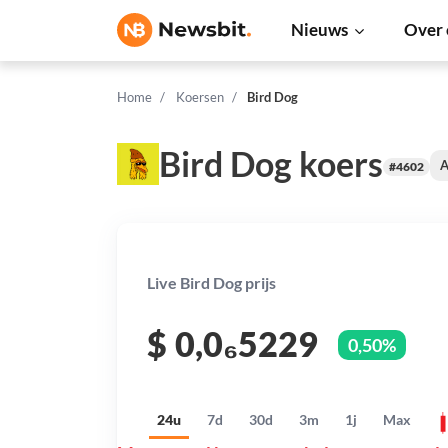
Nieuws
Over 
Home
Koersen
Bird Dog
Bird Dog koers
A
#4602
Live Bird Dog prijs
$
0,0₆5229
0,50%
24u
7d
30d
3m
1j
Max