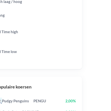
h laag / hoog
ang
l Time
high
l Time
low
pulaire koersen
Pudgy Penguins
PENGU
2,00%