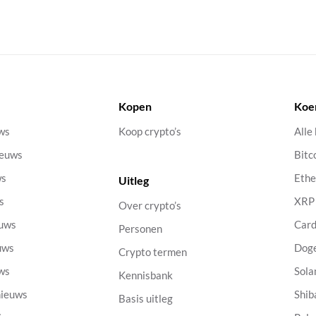
Kopen
Koe
uws
Koop crypto’s
Alle
ieuws
Bitc
ws
Eth
Uitleg
s
XRP
Over crypto’s
euws
Car
Personen
uws
Dog
Crypto termen
uws
Sola
Kennisbank
nieuws
Shib
Basis uitleg