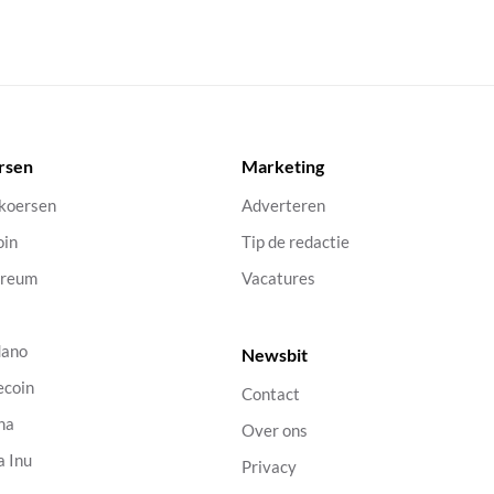
rsen
Marketing
 koersen
Adverteren
oin
Tip de redactie
ereum
Vacatures
dano
Newsbit
ecoin
Contact
na
Over ons
a Inu
Privacy