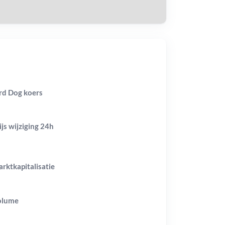
rd Dog koers
ijs wijziging
24h
rktkapitalisatie
olume