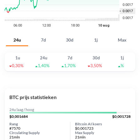
24u
7d
30d
1j
Max
1u
24u
7d
30d
1j
0,30%
1,40%
1,70%
3,50%
%
BTC prijs statistieken
24u laag / hoog
$0,001684
$0,001728
Rang
Bitcoin AI koers
#7570
$0,001723
Circulating Supply
Max Supply
21mln
21mln