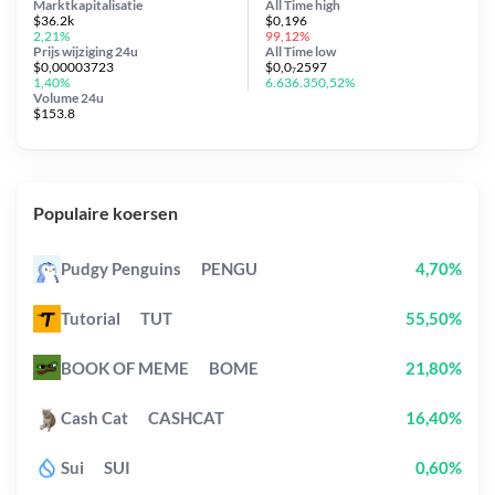
Marktkapitalisatie
All Time
high
$36.2k
$0,196
2,21%
99,12%
Prijs wijziging
24u
All Time
low
$0,00003723
$0,0₇2597
1,40%
6.636.350,52%
Volume 24u
$153.8
Populaire koersen
Pudgy Penguins
PENGU
4,70%
Tutorial
TUT
55,50%
BOOK OF MEME
BOME
21,80%
Cash Cat
CASHCAT
16,40%
Sui
SUI
0,60%