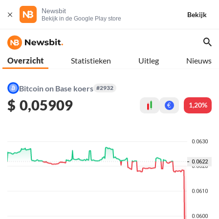
Newsbit
Bekijk
Bekijk in de Google Play store
Overzicht
Statistieken
Uitleg
Nieuws
Bitcoin on Base koers
#2932
$
0,05909
1,20%
€