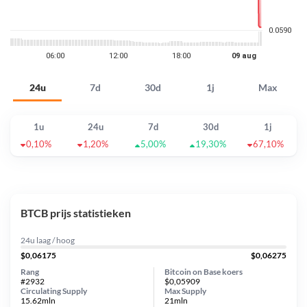
24u
7d
30d
1j
Max
1u
24u
7d
30d
1j
0,10%
1,20%
5,00%
19,30%
67,10%
BTCB prijs statistieken
24u laag / hoog
$0,06175
$0,06275
Rang
Bitcoin on Base koers
#2932
$0,05909
Circulating Supply
Max Supply
15.62mln
21mln