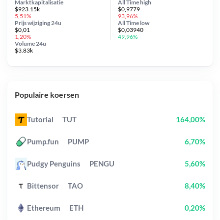
Marktkapitalisatie
All Time
high
$923.15k
$0,9779
5,51%
93,96%
Prijs wijziging
24u
All Time
low
$0,01
$0,03940
1,20%
49,96%
Volume 24u
$3.83k
Populaire koersen
Tutorial
TUT
164,00%
Pump.fun
PUMP
6,70%
Pudgy Penguins
PENGU
5,60%
Bittensor
TAO
8,40%
Ethereum
ETH
0,20%