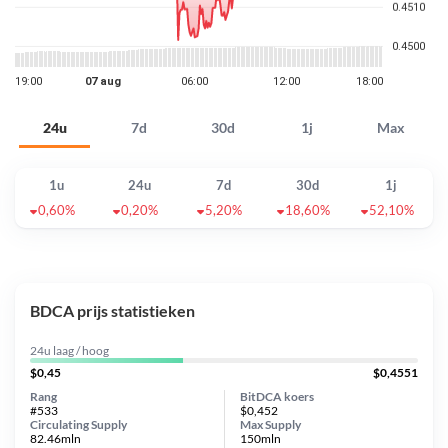
24u
7d
30d
1j
Max
1u
24u
7d
30d
1j
0,60%
0,20%
5,20%
18,60%
52,10%
BDCA prijs statistieken
24u laag / hoog
$0,45
$0,4551
Rang
BitDCA koers
#533
$0,452
Circulating Supply
Max Supply
82.46mln
150mln