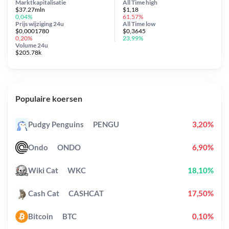
Marktkapitalisatie
All Time
high
$37.27mln
$1,18
0,04%
61,57%
Prijs wijziging
24u
All Time
low
$0,0001780
$0,3645
0,20%
23,99%
Volume 24u
$205.78k
Populaire koersen
Pudgy Penguins
PENGU
3,20%
Ondo
ONDO
6,90%
Wiki Cat
WKC
18,10%
Cash Cat
CASHCAT
17,50%
Bitcoin
BTC
0,10%