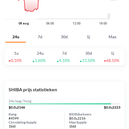
24u
7d
30d
1j
Max
1u
24u
7d
30d
1j
0,10%
1,60%
4,10%
13,50%
68,10%
SHIBA prijs statistieken
24u laag / hoog
$0,0₉2146
$0,0₉2223
Rang
BitShiba koers
#4599
$0,0₉2216
Circulating Supply
Max Supply
1bld
1bld