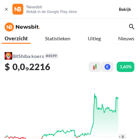
Newsbit
Bekijk
Bekijk in de Google Play store
Overzicht
Statistieken
Uitleg
Nieuws
BitShiba koers
#4599
$
0,0₉2216
1,60%
€