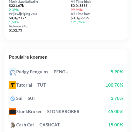
Marktkapitalisatie
All Time
high
$221.67k
$0,0₆3833
2,39%
99,94%
Prijs wijziging
24u
All Time
low
$0,0₁₁5175
$0,0₁₀9986
1,60%
121,96%
Volume 24u
$152.73
Populaire koersen
Pudgy Penguins
PENGU
5,90%
Tutorial
TUT
100,70%
Sui
SUI
3,70%
StonkBroker
STONKBROKER
45,00%
Cash Cat
CASHCAT
15,00%