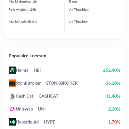
Markt dominantie
Rang
Prijs wijziging
24h
All Time
high
Marktkapitalisatie
All Time
low
Populaire koersen
Heima
HEI
252,40%
StonkBroker
STONKBROKER
36,20%
Cash Cat
CASHCAT
31,40%
Uniswap
UNI
2,20%
Hyperliquid
HYPE
1,70%