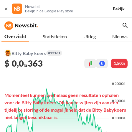
Newsbit
Bekijk
Bekijk in de Google Play store
Overzicht
Statistieken
Uitleg
Nieuws
Bitty Baby koers
#12161
$
0,0₅363
1,50%
€
Momenteel kunnen we helaas geen resultaten ophalen
voor de Bitty Baby koers. Dit kan te wijten zijn aan een
tijdelijke storing of de mogelijkheid dat de Bitty Babykoers
niet langer beschikbaar is.