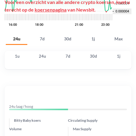
Voor een overzicht van alle andere crypto koersen, kunt u
terecht op de
koersenpagina
van Newsbit.
24u
7d
30d
1j
Max
1u
24u
7d
30d
1j
24u laag / hoog
Bitty Baby koers
Circulating Supply
Volume
Max Supply