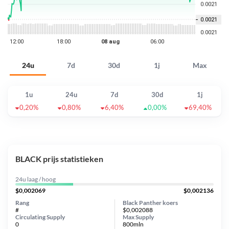
24u
7d
30d
1j
Max
1u
24u
7d
30d
1j
0,20%
0,80%
6,40%
0,00%
69,40%
BLACK prijs statistieken
24u laag / hoog
$0,002069
$0,002136
Rang
Black Panther koers
#
$0,002088
Circulating Supply
Max Supply
0
800mln