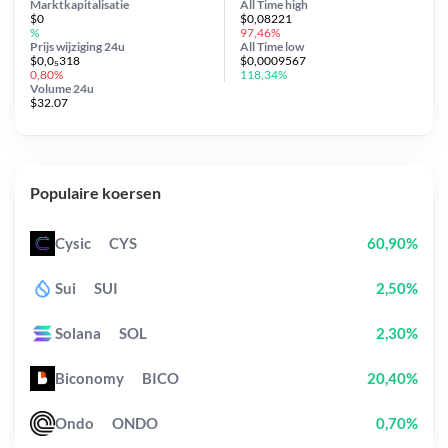
Marktkapitalisatie
All Time
high
$0
$0,08221
%
97,46%
Prijs wijziging
24u
All Time
low
$0,0₅318
$0,0009567
0,80%
118,34%
Volume 24u
$32.07
Populaire koersen
Cysic
CYS
60,90%
Sui
SUI
2,50%
Solana
SOL
2,30%
Biconomy
BICO
20,40%
Ondo
ONDO
0,70%