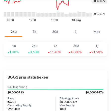
24u
7d
30d
1j
Max
1u
24u
7d
30d
1j
1,30%
3,60%
11,40%
49,80%
91,50%
BGG1 prijs statistieken
24u laag / hoog
$0,0000713
$0,00007476
Rang
Blinks.gg koers
#6276
$0,00007475
Circulating Supply
Max Supply
999.9mln
1mld