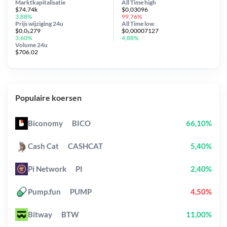
Marktkapitalisatie
All Time
high
$74.74k
$0,03096
3,88%
99,76%
Prijs wijziging
24u
All Time
low
$0,0₅279
$0,00007127
3,60%
4,88%
Volume 24u
$706.02
Populaire koersen
Biconomy
BICO
66,10%
Cash Cat
CASHCAT
5,40%
Pi Network
PI
2,40%
Pump.fun
PUMP
4,50%
Bitway
BTW
11,00%