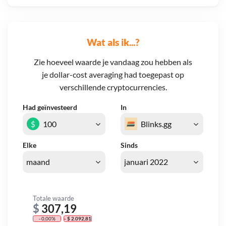
Wat als ik...?
Zie hoeveel waarde je vandaag zou hebben als
je dollar-cost averaging had toegepast op
verschillende cryptocurrencies.
Had geïnvesteerd
In
$
Elke
Sinds
Totale waarde
$
307,19
- 0,00%
- $ 2.092,81