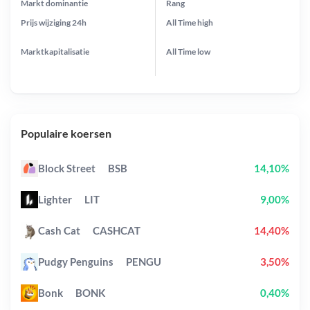
Markt dominantie
Rang
Prijs wijziging
24h
All Time
high
Marktkapitalisatie
All Time
low
Populaire koersen
Block Street
BSB
14,10%
Lighter
LIT
9,00%
Cash Cat
CASHCAT
14,40%
Pudgy Penguins
PENGU
3,50%
Bonk
BONK
0,40%