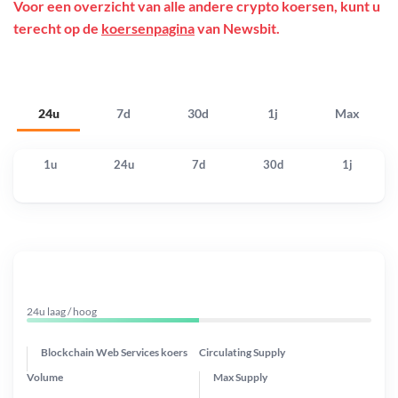
Voor een overzicht van alle andere crypto koersen, kunt u
terecht op de
koersenpagina
van Newsbit.
24u
7d
30d
1j
Max
1u
24u
7d
30d
1j
24u laag / hoog
Blockchain Web Services koers
Circulating Supply
Volume
Max Supply