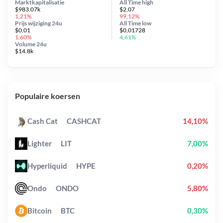
Marktkapitalisatie
All Time
high
$983.07k
$2,07
1,21%
99,12%
Prijs wijziging
24u
All Time
low
$0,01
$0,01728
1,60%
4,61%
Volume 24u
$14.8k
Populaire koersen
Cash Cat
CASHCAT
14,10%
Lighter
LIT
7,00%
Hyperliquid
HYPE
0,20%
Ondo
ONDO
5,80%
Bitcoin
BTC
0,30%