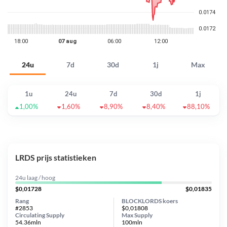
24u
7d
30d
1j
Max
1u
24u
7d
30d
1j
1,00%
1,60%
8,90%
8,40%
88,10%
LRDS prijs statistieken
24u laag / hoog
$0,01728
$0,01835
Rang
BLOCKLORDS koers
#2853
$0,01808
Circulating Supply
Max Supply
54.36mln
100mln