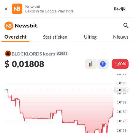
Newsbit
Bekijk
Bekijk in de Google Play store
Overzicht
Statistieken
Uitleg
Nieuws
BLOCKLORDS koers
#2853
$
0,01808
1,60%
€