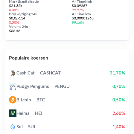
Marktkapitalisatie
All Time
high
$21.32k
$0,09267
0,45%
99,97%
Prijs wijziging
24u
All Time
low
$0,0₆-114
$0,00001268
0,50%
99,16%
Volume 24u
$66.58
Populaire koersen
Cash Cat
CASHCAT
31,70%
Pudgy Penguins
PENGU
0,70%
Bitcoin
BTC
0,50%
Heima
HEI
2,60%
Sui
SUI
1,40%