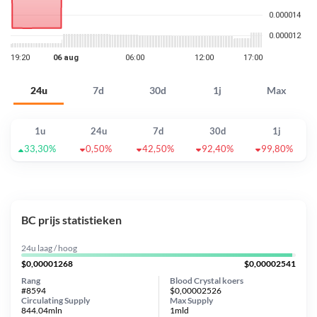
24u
7d
30d
1j
Max
1u
24u
7d
30d
1j
33,30%
0,50%
42,50%
92,40%
99,80%
BC prijs statistieken
24u laag / hoog
$0,00001268
$0,00002541
Rang
Blood Crystal koers
#8594
$0,00002526
Circulating Supply
Max Supply
844.04mln
1mld