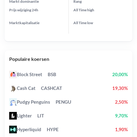
Markt dominantie
Rang
Prijs wijziging
24h
All Time
high
Marktkapitalisatie
All Time
low
Populaire koersen
Block Street
BSB
20,00%
Cash Cat
CASHCAT
19,30%
Pudgy Penguins
PENGU
2,50%
Lighter
LIT
9,70%
Hyperliquid
HYPE
1,90%