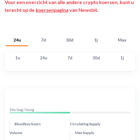
Voor een overzicht van alle andere crypto koersen, kunt u
terecht op de
koersenpagina
van Newsbit.
24u
7d
30d
1j
Max
1u
24u
7d
30d
1j
24u laag / hoog
Bloodboy koers
Circulating Supply
Volume
Max Supply