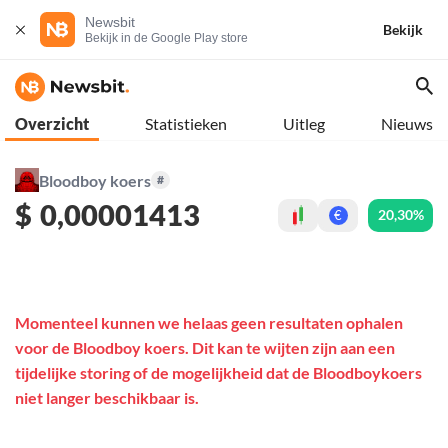
Newsbit
Bekijk
Bekijk in de Google Play store
Overzicht
Statistieken
Uitleg
Nieuws
Bloodboy koers
#
$
0,00001413
20,30%
€
Momenteel kunnen we helaas geen resultaten ophalen
voor de Bloodboy koers. Dit kan te wijten zijn aan een
tijdelijke storing of de mogelijkheid dat de Bloodboykoers
niet langer beschikbaar is.