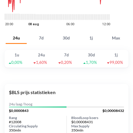
24u
7d
30d
1j
Max
1u
24u
7d
30d
1j
0,00%
1,60%
0,20%
1,70%
99,00%
$BLS prijs statistieken
24u laag / hoog
$0,0000843
$0,00008432
Rang
BloodLoop koers
#12008
$0,00008431
Circulating Supply
Max Supply
350mln
350mln