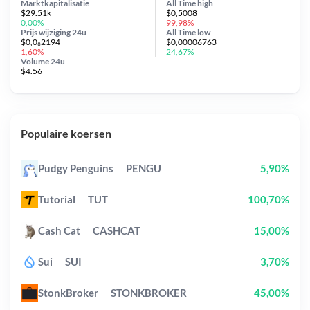
Marktkapitalisatie
All Time
high
$29.51k
$0,5008
0,00%
99,98%
Prijs wijziging
24u
All Time
low
$0,0₈2194
$0,00006763
1,60%
24,67%
Volume 24u
$4.56
Populaire koersen
Pudgy Penguins
PENGU
5,90%
Tutorial
TUT
100,70%
Cash Cat
CASHCAT
15,00%
Sui
SUI
3,70%
StonkBroker
STONKBROKER
45,00%