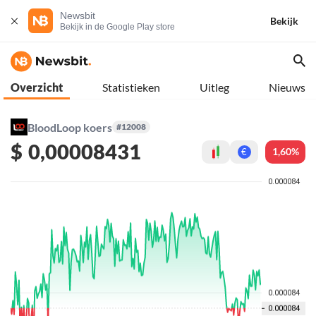
Newsbit
Bekijk
Bekijk in de Google Play store
Overzicht
Statistieken
Uitleg
Nieuws
BloodLoop koers
#12008
$
0,00008431
1,60%
€