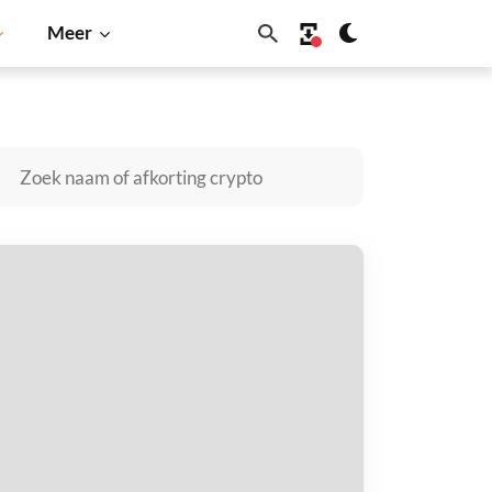
Meer
Solana
BNB
ubi kopen
taal met
$
tvang