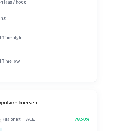
h laag / hoog
ang
l Time
high
l Time
low
pulaire koersen
Fusionist
ACE
78,50%