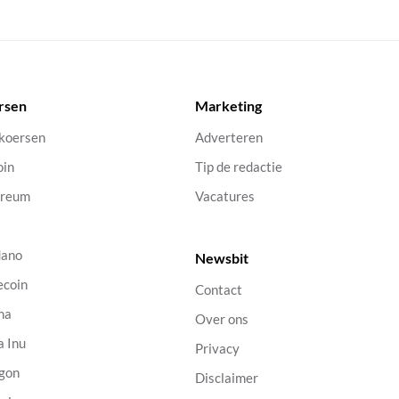
rsen
Marketing
 koersen
Adverteren
oin
Tip de redactie
ereum
Vacatures
dano
Newsbit
ecoin
Contact
na
Over ons
a Inu
Privacy
gon
Disclaimer