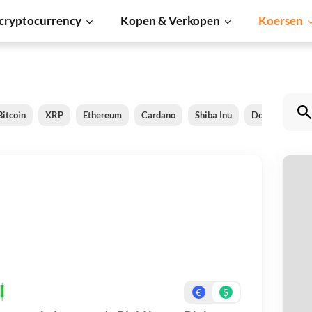
cryptocurrency
Kopen & Verkopen
Koersen
Bitcoin
XRP
Ethereum
Cardano
Shiba Inu
Dogecoin
Bl
Be
On
€
$