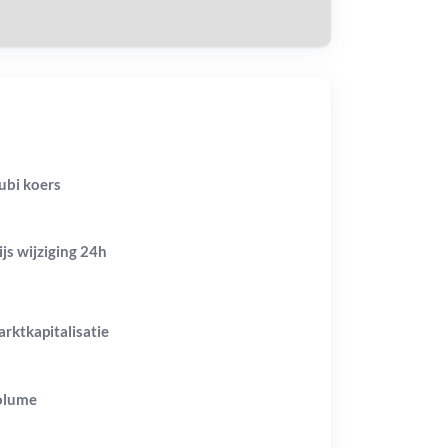
ubi koers
ijs wijziging
24h
rktkapitalisatie
olume