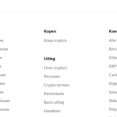
Kopen
Koe
uws
Koop crypto’s
Alle
ieuws
Bitc
ws
Eth
Uitleg
s
XRP
Over crypto’s
euws
Car
Personen
uws
Dog
Crypto termen
uws
Sola
Kennisbank
nieuws
Shib
Basis uitleg
nieuws
Poly
Handelen