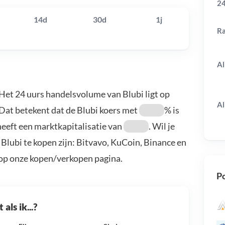
24
14d
30d
1j
R
Al
 Het 24 uurs handelsvolume van Blubi ligt op
Al
 Dat betekent dat de Blubi koers met
% is
eeft een marktkapitalisatie van
. Wil je
Blubi te kopen zijn: Bitvavo, KuCoin, Binance en
 op onze kopen/verkopen pagina.
Po
als ik...?