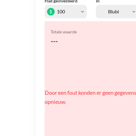
Had geïnvesteerd
In
$
Totale waarde
---
Door een fout konden er geen gegevens
opnieuw.