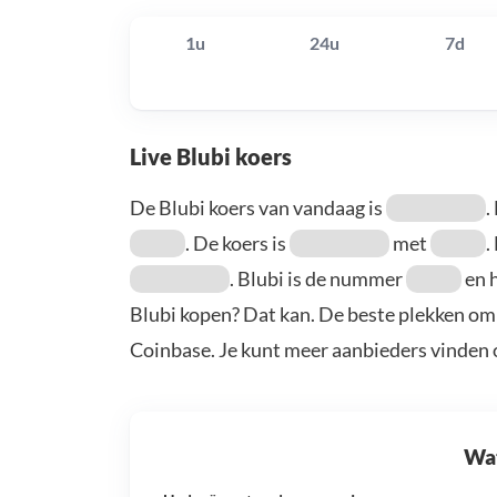
1u
24u
7d
Live Blubi koers
De Blubi koers van vandaag is
.
. De koers is
met
.
. Blubi is de nummer
en h
Blubi kopen? Dat kan. De beste plekken om 
Coinbase. Je kunt meer aanbieders vinden
Wat 