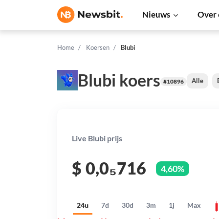
Nieuws
Over 
Home
Koersen
Blubi
Blubi koers
Alle
#10896
Live Blubi prijs
$
0,0₅716
4,60%
24u
7d
30d
3m
1j
Max