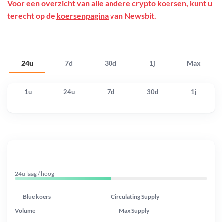
Voor een overzicht van alle andere crypto koersen, kunt u
terecht op de
koersenpagina
van Newsbit.
24u
7d
30d
1j
Max
1u
24u
7d
30d
1j
24u laag / hoog
Blue koers
Circulating Supply
Volume
Max Supply