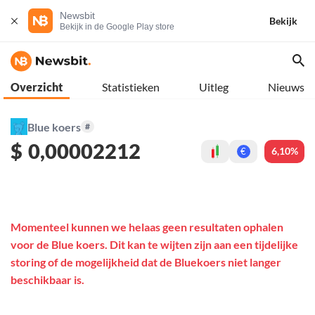
Newsbit
Bekijk
Bekijk in de Google Play store
Overzicht
Statistieken
Uitleg
Nieuws
Blue koers
#
$
0,00002212
6,10%
€
Momenteel kunnen we helaas geen resultaten ophalen
voor de Blue koers. Dit kan te wijten zijn aan een tijdelijke
storing of de mogelijkheid dat de Bluekoers niet langer
beschikbaar is.