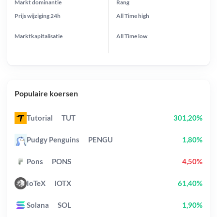
Markt dominantie
Rang
Prijs wijziging
24h
All Time
high
Marktkapitalisatie
All Time
low
Populaire koersen
Tutorial
TUT
301,20%
Pudgy Penguins
PENGU
1,80%
Pons
PONS
4,50%
IoTeX
IOTX
61,40%
Solana
SOL
1,90%