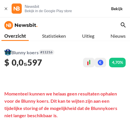
Newsbit
Bekijk
Bekijk in de Google Play store
Overzicht
Statistieken
Uitleg
Nieuws
Blunny koers
#11216
$
0,0₅597
4,70%
€
Momenteel kunnen we helaas geen resultaten ophalen
voor de Blunny koers. Dit kan te wijten zijn aan een
tijdelijke storing of de mogelijkheid dat de Blunnykoers
niet langer beschikbaar is.