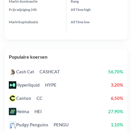
Markt dominantie
Rang
Prijs wijziging
24h
All Time
high
Marktkapitalisatie
All Time
low
Populaire koersen
Cash Cat
CASHCAT
56,70%
Hyperliquid
HYPE
3,20%
Canton
CC
6,50%
Heima
HEI
27,90%
Pudgy Penguins
PENGU
1,10%