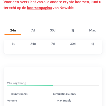
Voor een overzicht van alle andere crypto koersen, kunt u
terecht op de
koersenpagina
van Newsbit.
24u
7d
30d
1j
Max
1u
24u
7d
30d
1j
24u laag / hoog
Blunny koers
Circulating Supply
Volume
Max Supply