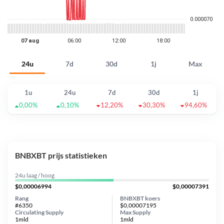
24u
7d
30d
1j
Max
1u
24u
7d
30d
1j
0,00%
0,10%
12,20%
30,30%
94,60%
BNBXBT prijs statistieken
24u laag / hoog
$0,00006994
$0,00007391
Rang
BNBXBT koers
#6350
$0,00007195
Circulating Supply
Max Supply
1mld
1mld