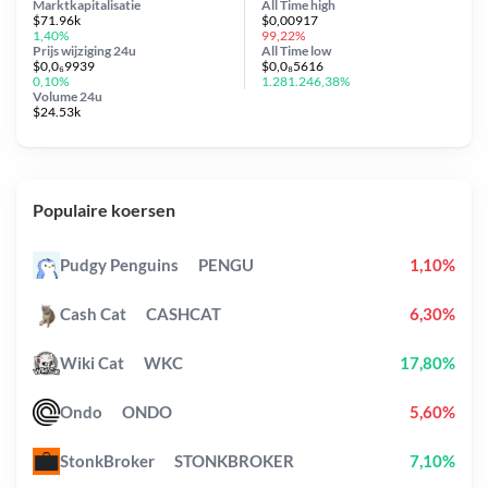
Marktkapitalisatie
All Time
high
$71.96k
$0,00917
1,40%
99,22%
Prijs wijziging
24u
All Time
low
$0,0₆9939
$0,0₈5616
0,10%
1.281.246,38%
Volume 24u
$24.53k
Populaire koersen
Pudgy Penguins
PENGU
1,10%
Cash Cat
CASHCAT
6,30%
Wiki Cat
WKC
17,80%
Ondo
ONDO
5,60%
StonkBroker
STONKBROKER
7,10%