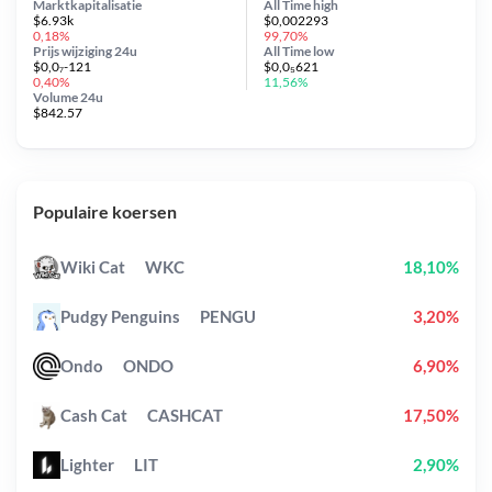
Marktkapitalisatie
All Time
high
$6.93k
$0,002293
0,18%
99,70%
Prijs wijziging
24u
All Time
low
$0,0₇-121
$0,0₅621
0,40%
11,56%
Volume 24u
$842.57
Populaire koersen
Wiki Cat
WKC
18,10%
Pudgy Penguins
PENGU
3,20%
Ondo
ONDO
6,90%
Cash Cat
CASHCAT
17,50%
Lighter
LIT
2,90%