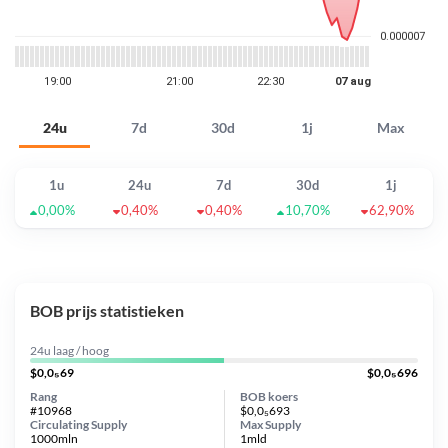
24u
7d
30d
1j
Max
1u
24u
7d
30d
1j
0,00%
0,40%
0,40%
10,70%
62,90%
BOB prijs statistieken
24u laag / hoog
$0,0₅69
$0,0₅696
Rang
BOB koers
#10968
$0,0₅693
Circulating Supply
Max Supply
1000mln
1mld