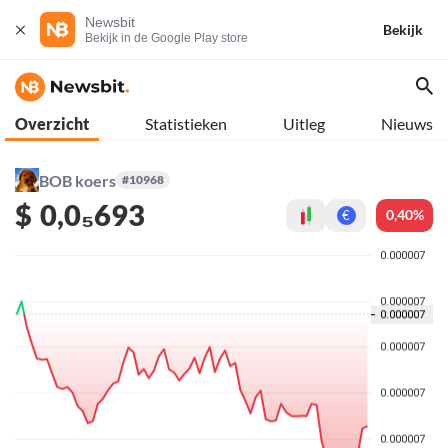
Newsbit
Bekijk
Bekijk in de Google Play store
Overzicht
Statistieken
Uitleg
Nieuws
BOB koers
#10968
$
0,0₅693
0,40%
€