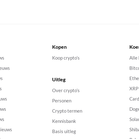
Kopen
Koe
uws
Koop crypto’s
Alle
ieuws
Bitc
ws
Eth
Uitleg
s
XRP
Over crypto’s
euws
Car
Personen
uws
Dog
Crypto termen
uws
Sola
Kennisbank
nieuws
Shib
Basis uitleg