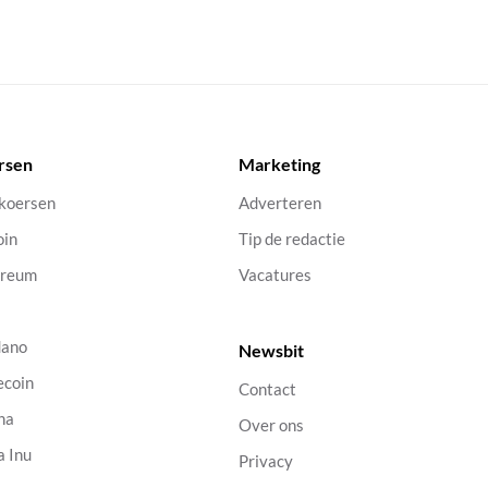
rsen
Marketing
 koersen
Adverteren
oin
Tip de redactie
ereum
Vacatures
dano
Newsbit
ecoin
Contact
na
Over ons
a Inu
Privacy