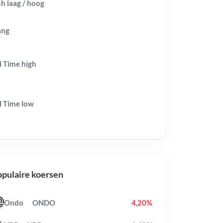
h laag / hoog
ang
l Time
high
l Time
low
pulaire koersen
Ondo
ONDO
4,20%