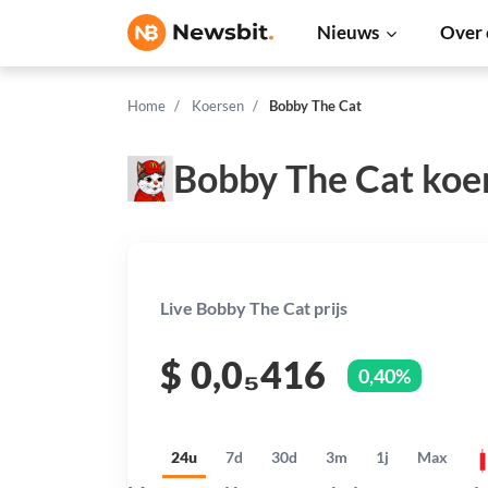
Nieuws
Over 
Home
Koersen
Bobby The Cat
Bobby The Cat koe
Live Bobby The Cat prijs
$
0,0₅416
0,40%
24u
7d
30d
3m
1j
Max