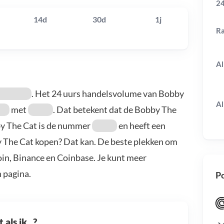
24
14d
30d
1j
R
Al
. Het 24 uurs handelsvolume van Bobby
Al
met
. Dat betekent dat de Bobby The
by The Cat is de nummer
en heeft een
y The Cat kopen? Dat kan. De beste plekken om
oin, Binance en Coinbase. Je kunt meer
 pagina.
Po
als ik...?