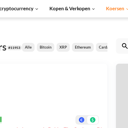
cryptocurrency
Kopen & Verkopen
Koersen
rs
Alle
Bitcoin
XRP
Ethereum
Cardano
Shib
#11953
B
Be
On
€
$