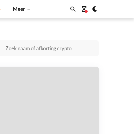
Meer
a Inu
Dogecoin
Solana
BNB
obby The Cat kopen
taal met
$
tvang