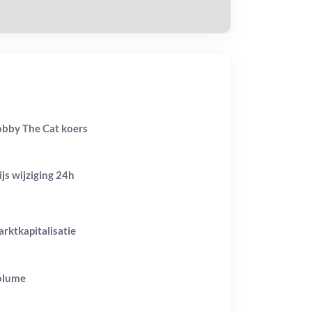
bby The Cat koers
ijs wijziging
24h
rktkapitalisatie
olume