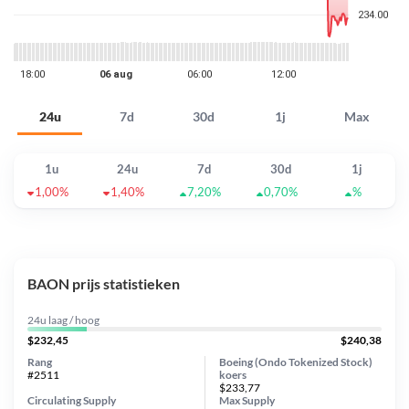
24u
7d
30d
1j
Max
1u
24u
7d
30d
1j
1,00%
1,40%
7,20%
0,70%
%
BAON prijs statistieken
24u laag / hoog
$232,45
$240,38
Rang
Boeing (Ondo Tokenized Stock)
#2511
koers
$233,77
Circulating Supply
Max Supply