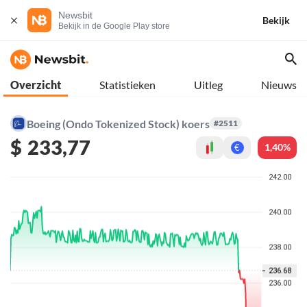
Newsbit
Bekijk
Bekijk in de Google Play store
Overzicht
Statistieken
Uitleg
Nieuws
Boeing (Ondo Tokenized Stock) koers
#2511
$
233,77
1,40%
€