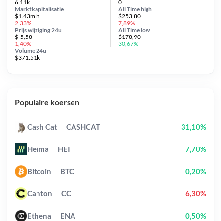
6.11k
0
Marktkapitalisatie
All Time
high
$1.43mln
$253,80
2,33%
7,89%
Prijs wijziging
24u
All Time
low
$-5,58
$178,90
1,40%
30,67%
Volume 24u
$371.51k
Populaire koersen
Cash Cat
CASHCAT
31,10%
Heima
HEI
7,70%
Bitcoin
BTC
0,20%
Canton
CC
6,30%
Ethena
ENA
0,50%