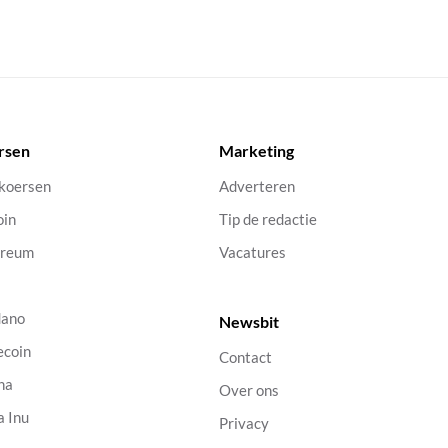
rsen
Marketing
 koersen
Adverteren
oin
Tip de redactie
ereum
Vacatures
dano
Newsbit
ecoin
Contact
na
Over ons
a Inu
Privacy