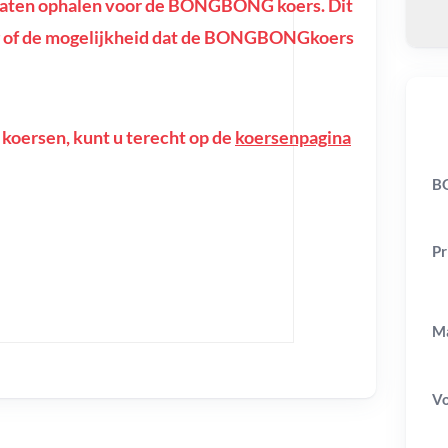
taten ophalen voor de BONGBONG koers. Dit
ring of de mogelijkheid dat de BONGBONGkoers
 koersen, kunt u terecht op de
koersenpagina
B
Pr
Ma
V