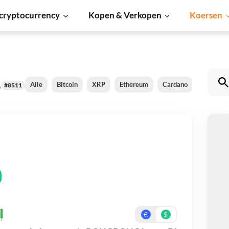
cryptocurrency
Kopen & Verkopen
Koersen
s
Alle
Bitcoin
XRP
Ethereum
Cardano
Shiba Inu
#8511
B
Be
On
€
$