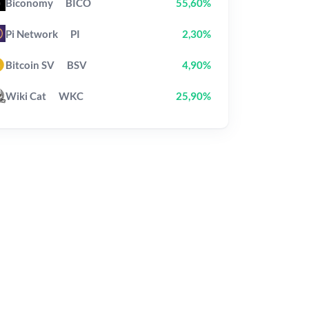
Biconomy
BICO
55,60%
Pi Network
PI
2,30%
Bitcoin SV
BSV
4,90%
Wiki Cat
WKC
25,90%