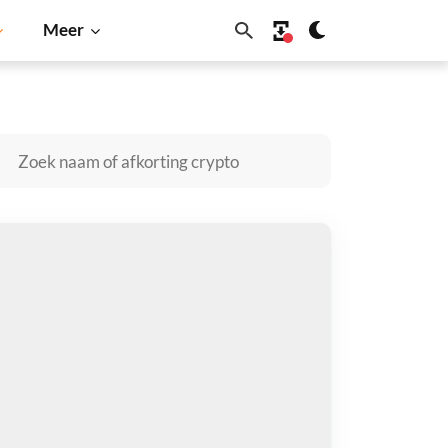
Meer
Dogecoin
Solana
BNB
ONGBONG kopen
taal met
$
tvang