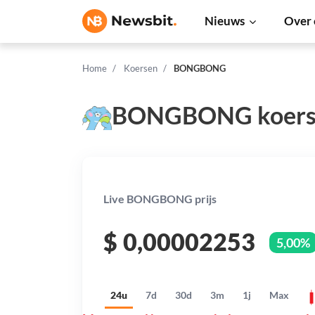
Nieuws
Over 
Home
Koersen
BONGBONG
BONGBONG koer
Live BONGBONG prijs
$
0,00002253
5,00%
24u
7d
30d
3m
1j
Max