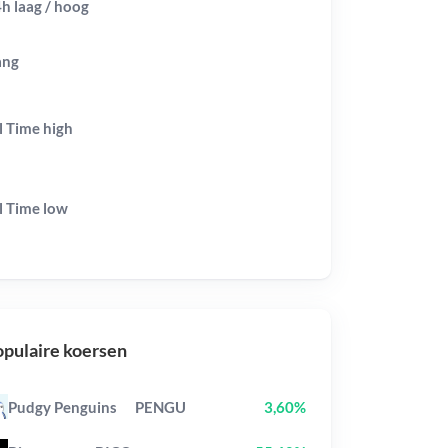
h laag / hoog
ang
l Time
high
l Time
low
pulaire koersen
Pudgy Penguins
PENGU
3,60%