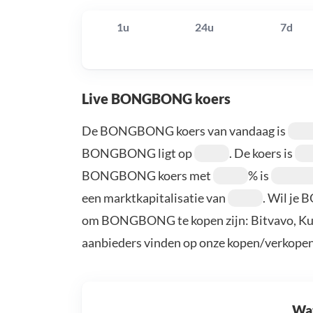
1u
24u
7d
Live BONGBONG koers
De BONGBONG koers van vandaag is
BONGBONG ligt op
. De koers is
BONGBONG koers met
% is
een marktkapitalisatie van
. Wil je
om BONGBONG te kopen zijn: Bitvavo, KuC
aanbieders vinden op onze kopen/verkopen
Wat 