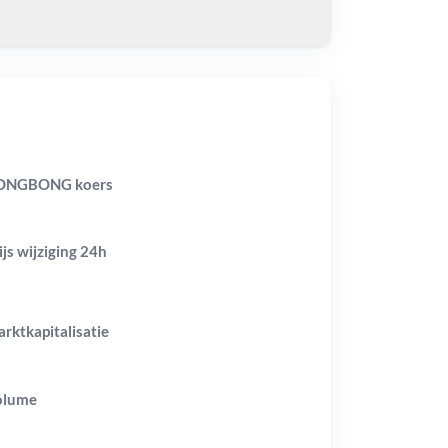
ONGBONG koers
ijs wijziging
24h
rktkapitalisatie
olume