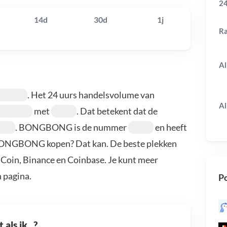
24
14d
30d
1j
R
Al
. Het 24 uurs handelsvolume van
Al
met
. Dat betekent dat de
. BONGBONG is de nummer
en heeft
 BONGBONG kopen? Dat kan. De beste plekken
oin, Binance en Coinbase. Je kunt meer
 pagina.
Po
als ik...?