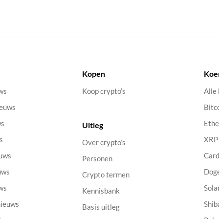
Kopen
Koe
uws
Koop crypto’s
Alle
ieuws
Bitc
ws
Eth
Uitleg
s
XRP
Over crypto’s
euws
Car
Personen
uws
Dog
Crypto termen
uws
Sola
Kennisbank
nieuws
Shib
Basis uitleg