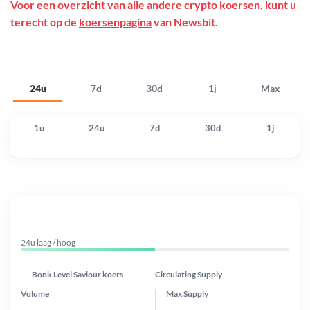
Voor een overzicht van alle andere crypto koersen, kunt u
terecht op de
koersenpagina
van Newsbit.
24u
7d
30d
1j
Max
1u
24u
7d
30d
1j
24u laag / hoog
Bonk Level Saviour koers
Circulating Supply
Volume
Max Supply