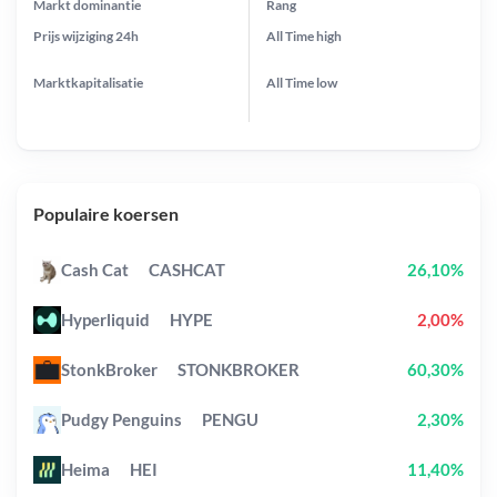
Markt dominantie
Rang
Prijs wijziging
24h
All Time
high
Marktkapitalisatie
All Time
low
Populaire koersen
Cash Cat
CASHCAT
26,10%
Hyperliquid
HYPE
2,00%
StonkBroker
STONKBROKER
60,30%
Pudgy Penguins
PENGU
2,30%
Heima
HEI
11,40%