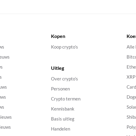
Kopen
Koe
uws
Koop crypto’s
Alle
ieuws
Bitc
ws
Eth
Uitleg
s
XRP
Over crypto’s
euws
Car
Personen
uws
Dog
Crypto termen
uws
Sola
Kennisbank
nieuws
Shib
Basis uitleg
nieuws
Poly
Handelen