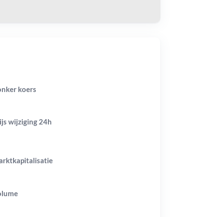
nker koers
ijs wijziging
24h
rktkapitalisatie
olume