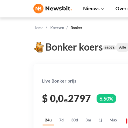
Nieuws
Over 
Home
Koersen
Bonker
Bonker koers
Alle
#8076
Live Bonker prijs
$
0,0₆2797
6,50%
24u
7d
30d
3m
1j
Max