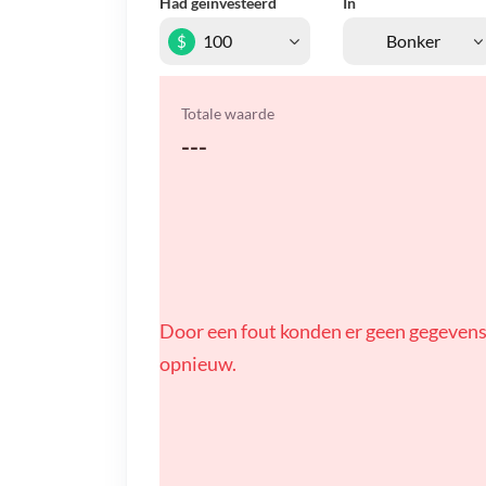
Had geïnvesteerd
In
$
Totale waarde
---
Door een fout konden er geen gegevens
opnieuw.