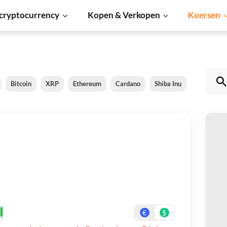
cryptocurrency
Kopen & Verkopen
Koersen
Bitcoin
XRP
Ethereum
Cardano
Shiba Inu
Dogecoin
B
Be
On
€
$