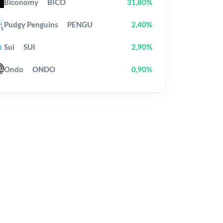
Biconomy
BICO
31,80%
Pudgy Penguins
PENGU
2,40%
Sui
SUI
2,90%
Ondo
ONDO
0,90%