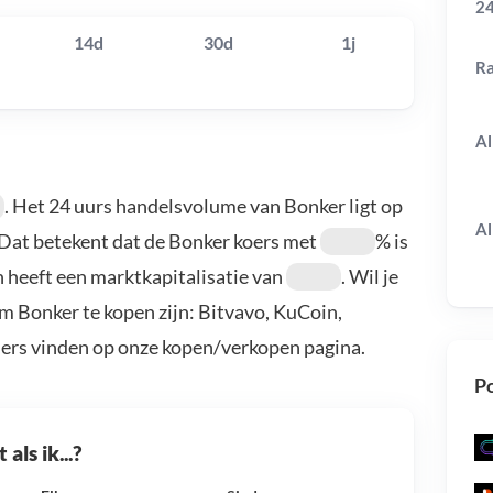
24
14d
30d
1j
R
Al
. Het 24 uurs handelsvolume van Bonker ligt op
Al
 Dat betekent dat de Bonker koers met
% is
 heeft een marktkapitalisatie van
. Wil je
m Bonker te kopen zijn: Bitvavo, KuCoin,
ders vinden op onze kopen/verkopen pagina.
Po
als ik...?