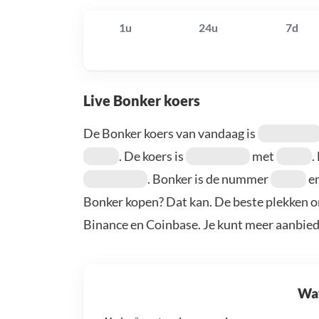
1u
24u
7d
Live Bonker koers
De Bonker koers van vandaag is
. De koers is
met
.
. Bonker is de nummer
en
Bonker kopen? Dat kan. De beste plekken o
Binance en Coinbase. Je kunt meer aanbie
Wat 