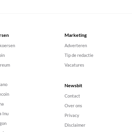
rsen
Marketing
 koersen
Adverteren
oin
Tip de redactie
ereum
Vacatures
dano
Newsbit
ecoin
Contact
na
Over ons
a Inu
Privacy
gon
Disclaimer