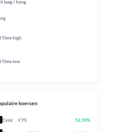
h laag / hoog
ang
l Time
high
l Time
low
pulaire koersen
Cysic
CYS
52,70%