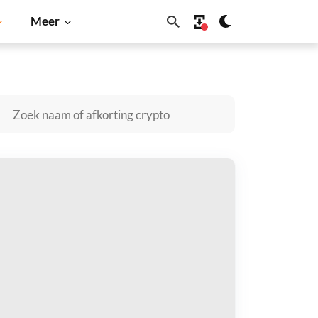
Meer
Solana
BNB
onker kopen
taal met
$
tvang