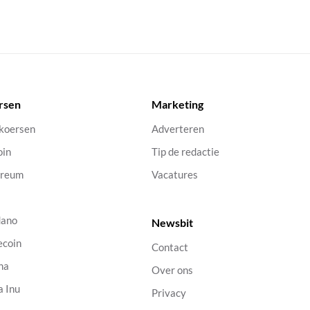
rsen
Marketing
 koersen
Adverteren
oin
Tip de redactie
ereum
Vacatures
dano
Newsbit
ecoin
Contact
na
Over ons
a Inu
Privacy