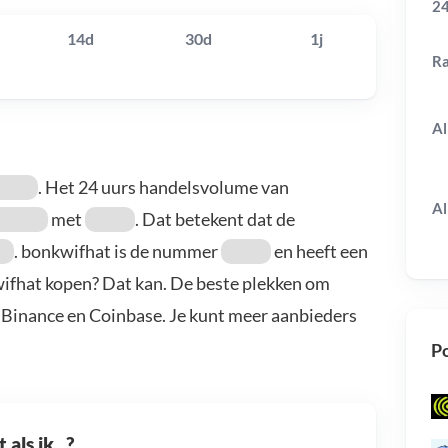
24
14d
30d
1j
R
Al
. Het 24 uurs handelsvolume van
Al
met
. Dat betekent dat de
. bonkwifhat is de nummer
en heeft een
wifhat kopen? Dat kan. De beste plekken om
, Binance en Coinbase. Je kunt meer aanbieders
Po
als ik...?