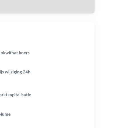
nkwifhat koers
ijs wijziging
24h
rktkapitalisatie
olume