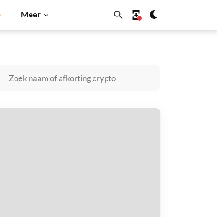
Meer
Dogecoin
Solana
BNB
onkwifhat kopen
taal met
$
tvang