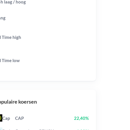
h laag / hoog
ang
l Time
high
l Time
low
pulaire koersen
Cap
CAP
22,40%