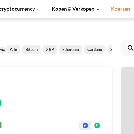
cryptocurrency
Kopen & Verkopen
Koersen
Alle
Bitcoin
XRP
Ethereum
Cardano
Shiba Inu
286
b
Be
On
€
$