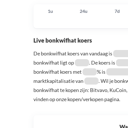
1u
24u
7d
Live bonkwifhat koers
De bonkwifhat koers van vandaag is
bonkwifhat ligt op
. De koers is
bonkwifhat koers met
% is
marktkapitalisatie van
. Wil je bonk
bonkwifhat te kopen zijn: Bitvavo, KuCoin
vinden op onze kopen/verkopen pagina.
Wat 