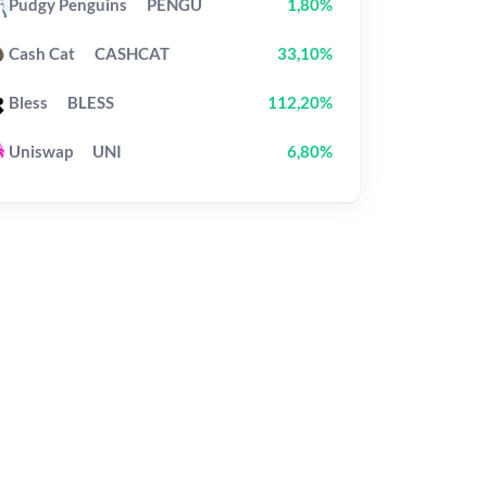
Pudgy Penguins
PENGU
1,80%
Cash Cat
CASHCAT
33,10%
Bless
BLESS
112,20%
Uniswap
UNI
6,80%