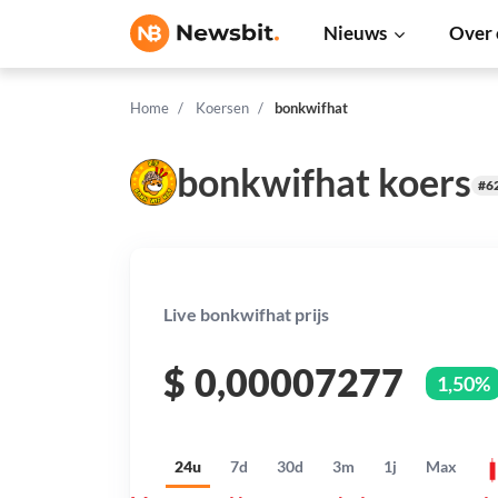
Nieuws
Over 
Home
Koersen
bonkwifhat
bonkwifhat koers
#6
Live bonkwifhat prijs
$
0,00007277
1,50%
24u
7d
30d
3m
1j
Max