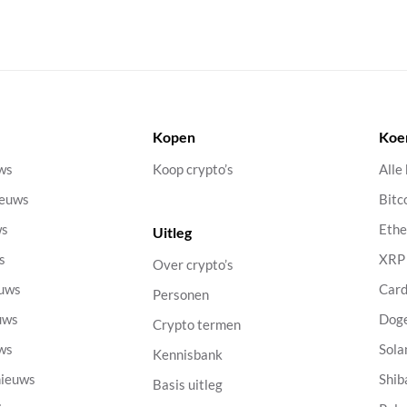
Kopen
Koe
uws
Koop crypto’s
Alle
ieuws
Bitc
ws
Eth
Uitleg
s
XRP
Over crypto’s
euws
Car
Personen
uws
Dog
Crypto termen
uws
Sola
Kennisbank
nieuws
Shib
Basis uitleg