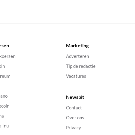
rsen
Marketing
 koersen
Adverteren
oin
Tip de redactie
ereum
Vacatures
dano
Newsbit
ecoin
Contact
na
Over ons
a Inu
Privacy