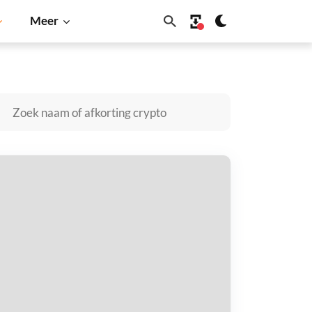
Meer
nu
Dogecoin
Solana
BNB
ok Of Bitcoin kopen
taal met
$
tvang