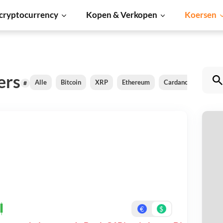
cryptocurrency
Kopen & Verkopen
Koersen
ers
Alle
Bitcoin
XRP
Ethereum
Cardano
Shiba I
#
Bo
Be
On
€
$