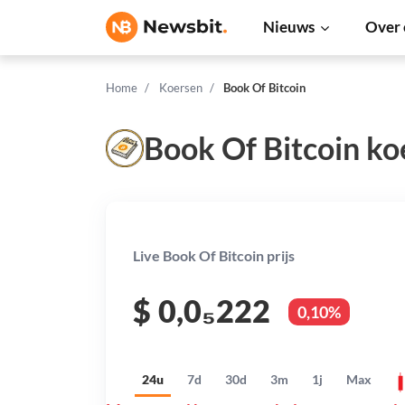
Nieuws
Over 
Home
Koersen
Book Of Bitcoin
Book Of Bitcoin ko
Live Book Of Bitcoin prijs
$
0,0₅222
0,10%
24u
7d
30d
3m
1j
Max