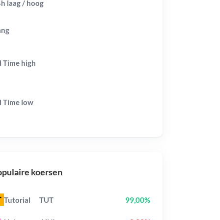
h laag / hoog
ang
l Time
high
l Time
low
pulaire koersen
Tutorial
TUT
99,00%