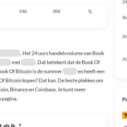
24
14d
30d
1j
R
Al
. Het 24 uurs handelsvolume van Book
Al
met
. Dat betekent dat de Book Of
Book Of Bitcoin is de nummer
en heeft een
 Of Bitcoin kopen? Dat kan. De beste plekken om
Coin, Binance en Coinbase. Je kunt meer
 pagina.
Po
als ik...?