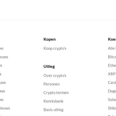
Kopen
Koe
uws
Koop crypto’s
Alle
ieuws
Bitc
ws
Eth
Uitleg
s
XRP
Over crypto’s
euws
Car
Personen
uws
Dog
Crypto termen
uws
Sola
Kennisbank
nieuws
Shib
Basis uitleg