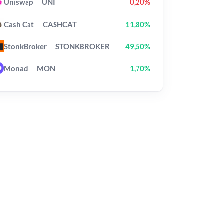
Uniswap
UNI
0,20%
Cash Cat
CASHCAT
11,80%
StonkBroker
STONKBROKER
49,50%
Monad
MON
1,70%