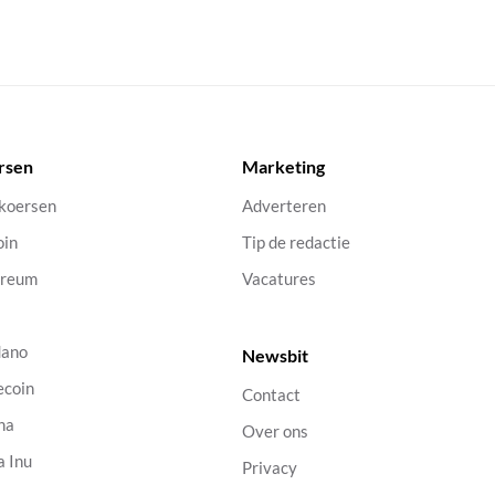
rsen
Marketing
 koersen
Adverteren
oin
Tip de redactie
ereum
Vacatures
dano
Newsbit
ecoin
Contact
na
Over ons
a Inu
Privacy