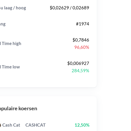
u laag / hoog
$0,02629 / 0,02689
ang
#1974
$0,7846
l Time
high
96,60%
$0,006927
l Time
low
284,59%
pulaire koersen
Cash Cat
CASHCAT
12,50%