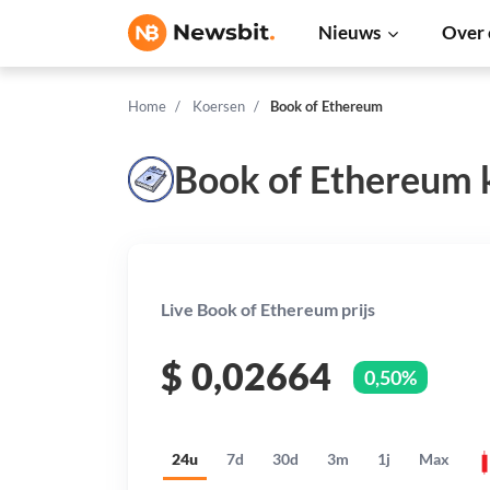
Nieuws
Over 
Home
Koersen
Book of Ethereum
Book of Ethereum 
Live Book of Ethereum prijs
$
0,02664
0,50%
24u
7d
30d
3m
1j
Max