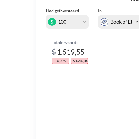
Had geïnvesteerd
In
$
Totale waarde
$
1.519,55
- 0,00%
- $ 1.280,45