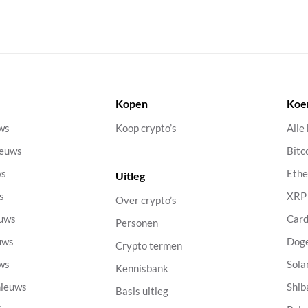
Kopen
Koe
uws
Koop crypto’s
Alle
ieuws
Bitc
ws
Eth
Uitleg
s
XRP
Over crypto’s
euws
Car
Personen
uws
Dog
Crypto termen
uws
Sola
Kennisbank
nieuws
Shib
Basis uitleg