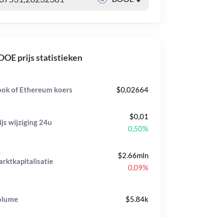
OE prijs statistieken
ok of Ethereum koers
$0,02664
$0,01
ijs wijziging
24u
0,50%
$2.66mln
rktkapitalisatie
0,09%
olume
$5.84k