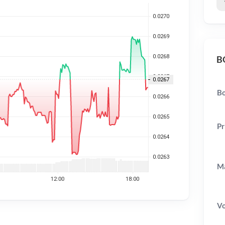
BO
Bo
Pr
Ma
V