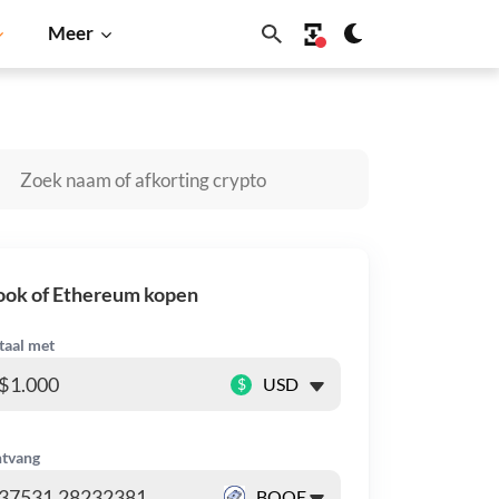
Meer
Shiba Inu
Dogecoin
Solana
BNB
ook of Ethereum kopen
taal met
$
tvang