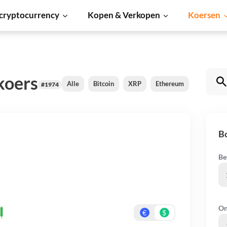
cryptocurrency
Kopen & Verkopen
Koersen
koers
Alle
Bitcoin
XRP
Ethereum
Cardano
#1974
B
Be
On
€
$