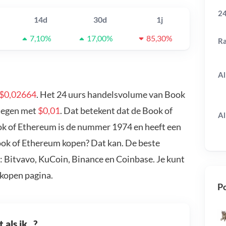
24
14d
30d
1j
7,10%
17,00%
85,30%
R
Al
$0,02664
. Het 24 uurs handelsvolume van Book
stegen met
$0,01
. Dat betekent dat de Book of
Al
ok of Ethereum is de nummer 1974 en heeft een
Book of Ethereum kopen? Dat kan. De beste
: Bitvavo, KuCoin, Binance en Coinbase. Je kunt
kopen pagina.
Po
als ik...?