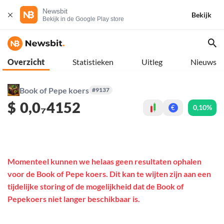
Newsbit
Bekijk
Bekijk in de Google Play store
Overzicht
Statistieken
Uitleg
Nieuws
Book of Pepe koers
#9137
$
0,0₇4152
0,10%
€
Momenteel kunnen we helaas geen resultaten ophalen
voor de Book of Pepe koers. Dit kan te wijten zijn aan een
tijdelijke storing of de mogelijkheid dat de Book of
Pepekoers niet langer beschikbaar is.