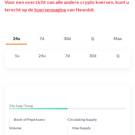
Voor een overzicht van alle andere crypto koersen, kunt u
terecht op de
koersenpagina
van Newsbit.
24u
7d
30d
1j
Max
1u
24u
7d
30d
1j
24u laag / hoog
Book of Pepe koers
Circulating Supply
Volume
Max Supply