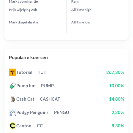
Markt dominantie
Rang
Prijs wijziging
24h
All Time
high
Marktkapitalisatie
All Time
low
Populaire koersen
Tutorial
TUT
267,30%
Pump.fun
PUMP
10,00%
Cash Cat
CASHCAT
14,80%
Pudgy Penguins
PENGU
2,20%
Canton
CC
8,30%