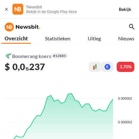
Newsbit
Bekijk
Bekijk in de Google Play store
Overzicht
Statistieken
Uitleg
Nieuws
Boomerang koers
#12885
$
0,0₅237
1,70%
€