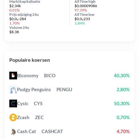
Marktkapitalisatie
All Time
high
$2.34k
$0,00009086
0,01%
97,39%
Prijs wijziging
24u
All Time
low
$0,0₉-284
$0,0₅233
1,70%
1,84%
Volume 24u
$8.38
Populaire koersen
Biconomy
BICO
40,30%
Pudgy Penguins
PENGU
2,80%
Cysic
CYS
50,30%
Zcash
ZEC
0,70%
Cash Cat
CASHCAT
4,70%