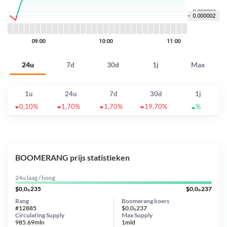
24u
7d
30d
1j
Max
1u
24u
7d
30d
1j
0,10%
1,70%
1,70%
19,70%
%
BOOMERANG prijs statistieken
24u laag / hoog
$0,0₅235
$0,0₅237
Rang
Boomerang koers
#12885
$0,0₅237
Circulating Supply
Max Supply
985.69mln
1mld